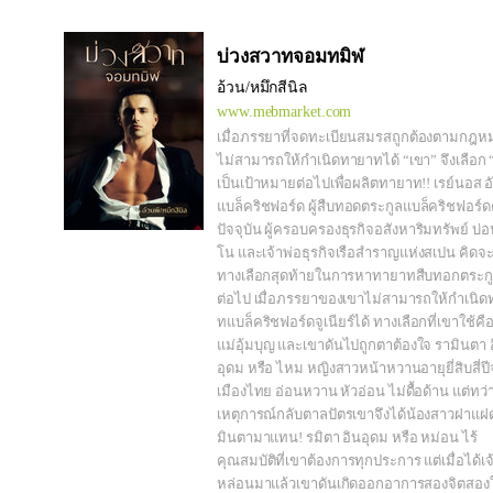
บ่วงสวาทจอมทมิฬ
อ้วน/หมึกสีนิล
www.mebmarket.com
เมื่อภรรยาที่จดทะเบียนสมรสถูกต้องตามกฎห
ไม่สามารถให้กำเนิดทายาทได้ “เขา” จึงเลือก 
เป็นเป้าหมายต่อไปเพื่อผลิตทายาท!! เรย์นอส อั
แบล็คริชฟอร์ด ผู้สืบทอดตระกูลแบล็คริชฟอร์
ปัจจุบัน ผู้ครอบครองธุรกิจอสังหาริมทรัพย์ บ่
โน และเจ้าพ่อธุรกิจเรือสำราญแห่งสเปน คิดจะ
ทางเลือกสุดท้ายในการหาทายาทสืบทอกตระกูล
ต่อไป เมื่อภรรยาของเขาไม่สามารถให้กำเนิ
ทแบล็คริชฟอร์ดจูเนียร์ได้ ทางเลือกที่เขาใช้คื
แม่อุ้มบุญ และเขาดันไปถูกตาต้องใจ รามินตา 
อุดม หรือ ไหม หญิงสาวหน้าหวานอายุยี่สิบสี่ป
เมืองไทย อ่อนหวาน หัวอ่อน ไม่ดื้อด้าน แต่ทว่
เหตุการณ์กลับตาลปัตรเขาจึงได้น้องสาวฝาแฝ
มินตามาแทน! รมิตา อินอุดม หรือ หม่อน ไร้
คุณสมบัติที่เขาต้องการทุกประการ แต่เมื่อได้เจ
หล่อนมาแล้วเขาดันเกิดออกอาการสองจิตสองใ