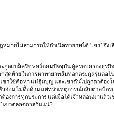
หมายไม่สามารถให้กำเนิดทายาทได้ “เขา” จึงเลือ
ตระกูลแบล็คริชฟอร์ดคนปัจจุบัน ผู้ครอบครองธุรกิ
ือกสุดท้ายในการหาทายาทสืบทอกตระกูลรุ่นต่อไ
ี่เขาใช้คือหา แม่อุ้มบุญ และเขาดันไปถูกตาต้อง
น หัวอ่อน ไม่ดื้อด้าน แต่ทว่าเหตุการณ์กลับตาล
่เขาต้องการทุกประการ แต่เมื่อได้เจ้าหล่อนมาแล้
มีย” เขาตลอดกาลกันแน่?