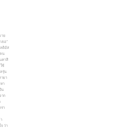
มาย
“เธอ”
ลดิอัส
ดคน
อนคาสิ
ใช้
รุ่น
ดทายา
อหา
อิน
ีจาก
า
ดรา
้า
จ ว่า