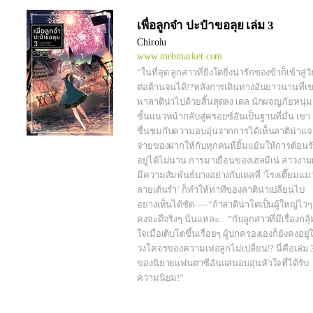
เพื่อลูกจ๋า ปะป๋าขอลุย เล่ม 3
Chirolu
www.mebmarket.com
“ในที่สุด ลูกสาวที่ยิ่งโตยิ่งน่ารักของข้าก็เข้าสู่วั
ต่อต้านจนได้!?หลังการเดินทางอันยาวนานที่เ
พาลาติน่าไปด้วยสิ้นสุดลง เดล นักผจญภัยหนุ่ม
ชั้นแนวหน้ากลับสู่ครอยซ์อันเป็นฐานที่มั่น เขา
ชื่นชมกับความอบอุ่นจากการได้เห็นลาติน่าแ
จ่ายของฝากให้กับทุกคนที่ยิ้มแย้มให้การต้อนร
อยู่ได้ไม่นาน การมาเยือนของเฮลมีเน่ สาวงามผ
มีความสัมพันธ์บางอย่างกับเดลที่ ‘โรงเตี๊ยมแม
ลายเต้นรำ’ ก็ทำให้ท่าทีของลาติน่าเปลี่ยนไป
อย่างเห็นได้ชัด—–“ถ้าลาติน่าโตเป็นผู้ใหญ่ไวๆ 
คงจะดีจริงๆ นั่นแหละ…”กับลูกสาวที่มีเรื่องกลุ้
ใจเมื่อเติบโตขึ้นเรื่อยๆ ผู้ปกครองเองก็ยังคงอยู่
วงโคจรของความเห่อลูกไม่เปลี่ยน!? นี่คือเล่ม 
ของนิยายแฟนตาซีอันแสนอบอุ่นหัวใจที่ได้รับ
ความนิยม!”