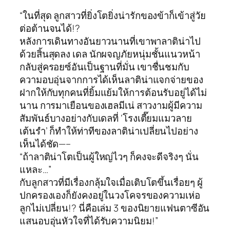
“ในที่สุด ลูกสาวที่ยิ่งโตยิ่งน่ารักของข้าก็เข้าสู่วัย
ต่อต้านจนได้!?
หลังการเดินทางอันยาวนานที่เขาพาลาติน่าไป
ด้วยสิ้นสุดลง เดล นักผจญภัยหนุ่มชั้นแนวหน้า
กลับสู่ครอยซ์อันเป็นฐานที่มั่น เขาชื่นชมกับ
ความอบอุ่นจากการได้เห็นลาติน่าแจกจ่ายของ
ฝากให้กับทุกคนที่ยิ้มแย้มให้การต้อนรับอยู่ได้ไม่
นาน การมาเยือนของเฮลมีเน่ สาวงามผู้มีความ
สัมพันธ์บางอย่างกับเดลที่ ‘โรงเตี๊ยมแมวลาย
เต้นรำ’ ก็ทำให้ท่าทีของลาติน่าเปลี่ยนไปอย่าง
เห็นได้ชัด—–
“ถ้าลาติน่าโตเป็นผู้ใหญ่ไวๆ ก็คงจะดีจริงๆ นั่น
แหละ…”
กับลูกสาวที่มีเรื่องกลุ้มใจเมื่อเติบโตขึ้นเรื่อยๆ ผู้
ปกครองเองก็ยังคงอยู่ในวงโคจรของความเห่อ
ลูกไม่เปลี่ยน!? นี่คือเล่ม 3 ของนิยายแฟนตาซีอัน
แสนอบอุ่นหัวใจที่ได้รับความนิยม!”