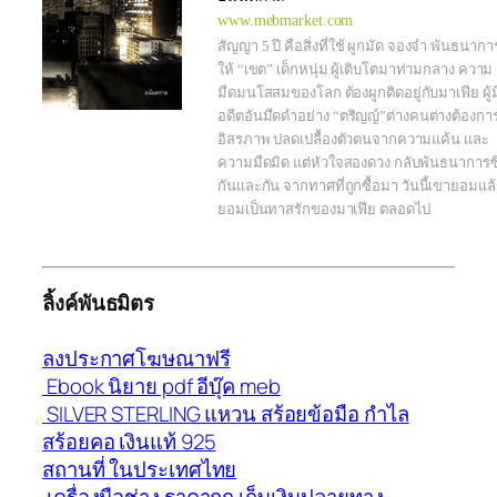
www.mebmarket.com
สัญญา 5 ปี คือสิ่งที่ใช้ ผูกมัด จองจำ พันธนากา
ให้ “เขต” เด็กหนุ่ม ผู้เติบโตมาท่ามกลาง ความ
มืดมนโสสมของโลก ต้องผูกติดอยู่กับมาเฟีย ผู้ม
อดีตอันมืดดำอย่าง “ตริญญ์”ต่างคนต่างต้องกา
อิสรภาพ ปลดเปลื้องตัวตนจากความแค้น และ
ความมืดมิด แต่หัวใจสองดวง กลับพันธนาการซึ
กันและกัน จากทาศที่ถูกซื้อมา วันนี้เขายอมแล้
ยอมเป็นทาสรักของมาเฟีย ตลอดไป
ลิ้งค์พันธมิตร
ลงประกาศโฆษณาฟรี
Ebook นิยาย pdf อีบุ๊ค meb
SILVER STERLING แหวน สร้อยข้อมือ กำไล
สร้อยคอ เงินแท้ 925
สถานที่ ในประเทศไทย
เครื่องมือช่าง ราคาถูก เก็บเงินปลายทาง