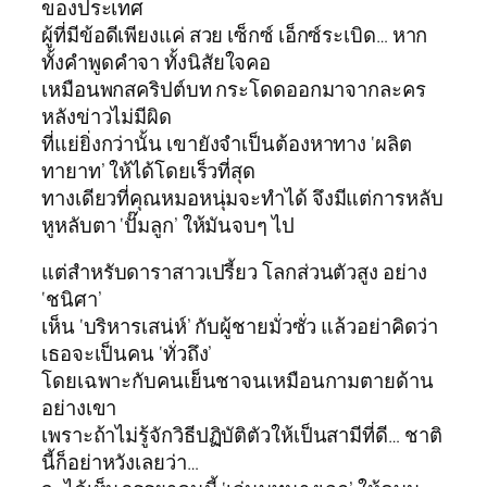
ของประเทศ
ผู้ที่มีข้อดีเพียงแค่ สวย เซ็กซ์ เอ็กซ์ระเบิด… หาก
ทั้งคำพูดคำจา ทั้งนิสัยใจคอ
เหมือนพกสคริปต์บท กระโดดออกมาจากละคร
หลังข่าวไม่มีผิด
ที่แย่ยิ่งกว่านั้น เขายังจำเป็นต้องหาทาง ‘ผลิต
ทายาท’ ให้ได้โดยเร็วที่สุด
ทางเดียวที่คุณหมอหนุ่มจะทำได้ จึงมีแต่การหลับ
หูหลับตา ‘ปั๊มลูก’ ให้มันจบๆ ไป
แต่สำหรับดาราสาวเปรี้ยว โลกส่วนตัวสูง อย่าง
‘ชนิศา’
เห็น ‘บริหารเสน่ห์’ กับผู้ชายมั่วซั่ว แล้วอย่าคิดว่า
เธอจะเป็นคน ‘ทั่วถึง’
โดยเฉพาะกับคนเย็นชาจนเหมือนกามตายด้าน
อย่างเขา
เพราะถ้าไม่รู้จักวิธีปฏิบัติตัวให้เป็นสามีที่ดี… ชาติ
นี้ก็อย่าหวังเลยว่า…