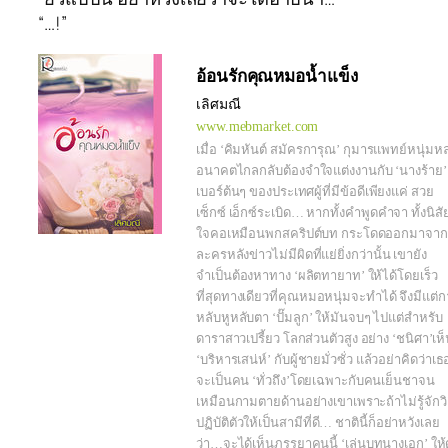
“…!”
อ้อนรักคุณหมอน้ำแข็ง
เลิศมณี
www.mebmarket.com
เมื่อ ‘คิมหันต์ สมัครการุณ’ กุมารแพทย์หนุ่มหล
อนาคตไกลกลับต้องจำใจแต่งงานกับ ‘นางร้าย’
เบอร์ต้นๆ ของประเทศผู้ที่มีข้อดีเพียงแค่ สวย
เซ็กซ์ เอ็กซ์ระเบิด… หากทั้งคำพูดคำจา ทั้งนิสั
ใจคอเหมือนพกสคริปต์บท กระโดดออกมาจาก
ละครหลังข่าวไม่มีผิดที่แย่ยิ่งกว่านั้น เขายัง
จำเป็นต้องหาทาง ‘ผลิตทายาท’ ให้ได้โดยเร็ว
ที่สุดทางเดียวที่คุณหมอหนุ่มจะทำได้ จึงมีแต่
หลับหูหลับตา ‘ปั๊มลูก’ ให้มันจบๆ ไปแต่สำหรับ
ดาราสาวเปรี้ยว โลกส่วนตัวสูง อย่าง ‘ชนิศา’เห
‘บริหารเสน่ห์’ กับผู้ชายมั่วซั่ว แล้วอย่าคิดว่าเธ
จะเป็นคน ‘ทั่วถึง’โดยเฉพาะกับคนเย็นชาจน
เหมือนกามตายด้านอย่างเขาเพราะถ้าไม่รู้จักวิ
ปฏิบัติตัวให้เป็นสามีที่ดี… ชาตินี้ก็อย่าหวังเลย
ว่า…จะได้เห็นภรรยาคนนี้ ‘เล่นบทนางเอก’ ให้ด