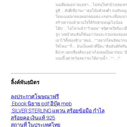
บนเตียงนอน“หมอขา… ไม่สนใจศาบ้างเลยเห
ดูสิ… คัปดีเชียวนะ” เธอโน้มตัวลงต่ำ จนสันจมู
โด่งแนบปลายยอดอกของเธอ แรงกระเพื่อมเบา
สร้างความเย้ายวนใจให้กับชายหนุ่มไม่น้อย
โอ๊ย!… ไม่ไหวแล้ว!“ว้ายยย” ชนิศาหวีดร้อง เมื
จู่ๆ วงหน้าคมสันก็หันมา ก่อนจะรวบแขนของเ
เอาไว้ทั้งสองข้าง “หมอ…”“อยากโดนจัดมากเ
ใช่ไหม”“ก็… มันเป็นหน้าที่นี่คะ”คิมหันต์กัดริ
ฝีปาก บอกเสียงสั่นๆ อย่างไม่เคยเป็นมาก่อน “ยั
แบบนี้ อย่าหวังเลยว่าจะได้อาบน้ำ…”“…!”
ลิ้งค์พันธมิตร
ลงประกาศโฆษณาฟรี
Ebook นิยาย pdf อีบุ๊ค meb
SILVER STERLING แหวน สร้อยข้อมือ กำไล
สร้อยคอ เงินแท้ 925
สถานที่ ในประเทศไทย