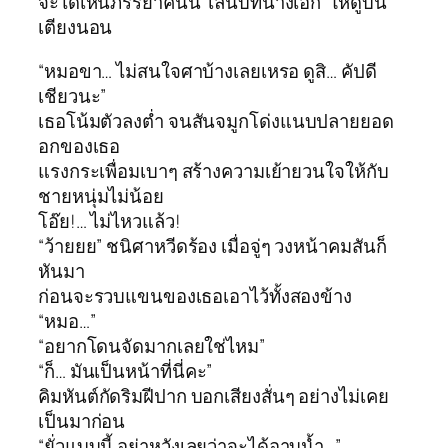
จะได้เห็นภรรยาคนนี้ ‘เล่นบทนางเอก’ ให้ดูบน
เตียงนอน
“หมอขา… ไม่สนใจศาบ้างเลยเหรอ ดูสิ… คัปดี
เชียวนะ”
เธอโน้มตัวลงต่ำ จนสันจมูกโด่งแนบปลายยอด
อกของเธอ
แรงกระเพื่อมเบาๆ สร้างความเย้ายวนใจให้กับ
ชายหนุ่มไม่น้อย
โอ๊ย!… ไม่ไหวแล้ว!
“ว้ายยย” ชนิศาหวีดร้อง เมื่อจู่ๆ วงหน้าคมสันก็
หันมา
ก่อนจะรวบแขนของเธอเอาไว้ทั้งสองข้าง
“หมอ…”
“อยากโดนจัดมากเลยใช่ไหม”
“ก็… มันเป็นหน้าที่นี่คะ”
คิมหันต์กัดริมฝีปาก บอกเสียงสั่นๆ อย่างไม่เคย
เป็นมาก่อน
“ยั่วแบบนี้ อย่าหวังเลยว่าจะได้อาบน้ำ…”