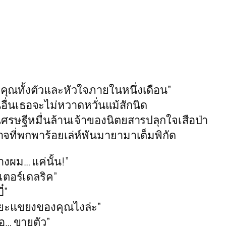
ได้คุณทั้งตัวและหัวใจภายในหนึ่งเดือน”
อื่นเธอจะไม่หวาดหวั่นแม้สักนิด
าเศรษฐีหมื่นล้านเจ้าของนิตยสารปลุกใจเสือป่า
จที่พกพาร้อยเล่ห์พันมายามาเต็มพิกัด
างผม… แค่นั้น!”
เตอร์เดลริค”
๋”
่าขยะแขยงของคุณไงล่ะ”
ือ… ขายตัว”