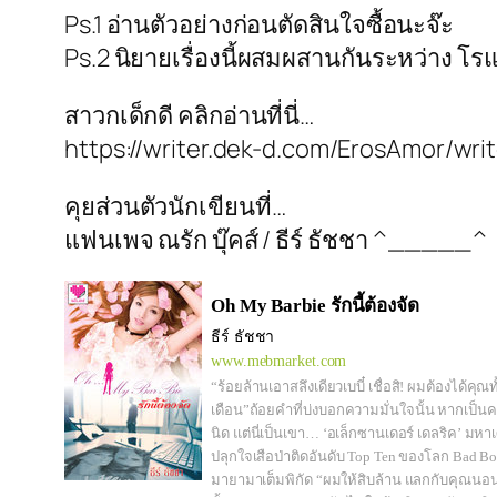
Ps.1 อ่านตัวอย่างก่อนตัดสินใจซื้อนะจ๊ะ
Ps.2 นิยายเรื่องนี้ผสมผสานกันระหว่าง โรแ
สาวกเด็กดี คลิกอ่านที่นี่…
https://writer.dek-d.com/ErosAmor/wri
คุยส่วนตัวนักเขียนที่…
แฟนเพจ ณรัก บุ๊คส์ / ธีร์ ธัชชา ^_____^
Oh My Barbie รักนี้ต้องจัด
ธีร์ ธัชชา
www.mebmarket.com
“ร้อยล้านเอาสลึงเดียวเบบี๋ เชื่อสิ! ผมต้องได้คุ
เดือน”ถ้อยคำที่บ่งบอกความมั่นใจนั้น หากเป็นค
นิด แต่นี่เป็นเขา… ‘อเล็กซานเดอร์ เดลริค’ มห
ปลุกใจเสือป่าติดอันดับ Top Ten ของโลก Bad Bo
มายามาเต็มพิกัด “ผมให้สิบล้าน แลกกับคุณนอนอ