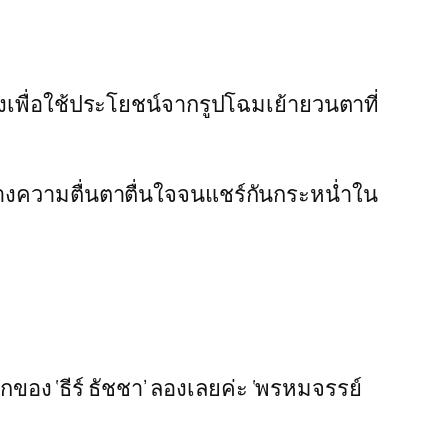
งเพื่อใช้ประโยชน์จากรูปโฉมเย้ายวนตาที่
ร้างความตื่นตาตื่นใจจนแชร์กันกระหน่ำใน
รกของ ‘ธีร์ ธัชชา’ ลองเลยค่ะ ‘พรหมจรรย์