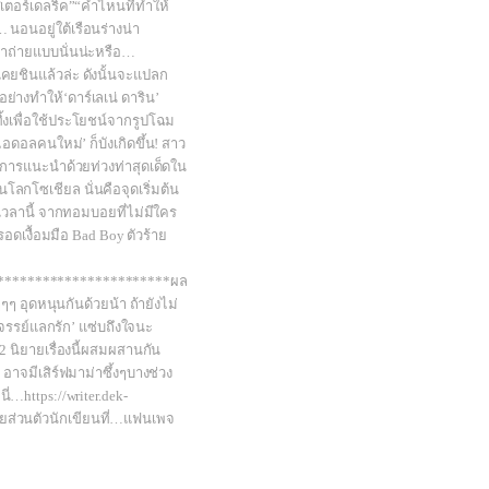
สเตอร์เดลริค”“คำไหนที่ทำให้
 นอนอยู่ใต้เรือนร่างน่า
าถ่ายแบบนั่นน่ะหรือ…
คยชินแล้วล่ะ ดังนั้นจะแปลก
างทำให้‘ดาร์เลเน่ ดาริน’
้งเพื่อใช้ประโยชน์จากรูปโฉม
ไอดอลคนใหม่’ ก็บังเกิดขึ้น! สาว
ลาการแนะนำด้วยท่วงท่าสุดเด็ดใน
โลกโซเชียล นั่นคือจุดเริ่มต้น
เวลานี้ จากทอมบอยที่ไม่มีใคร
ะรอดเงื้อมมือ Bad Boy ตัวร้าย
***********************ผล
ๆๆ อุดหนุนกันด้วยน้า ถ้ายังไม่
มจรรย์แลกรัก’ แซ่บถึงใจนะ
2 นิยายเรื่องนี้ผสมผสานกัน
อาจมีเสิร์ฟมาม่าซึ้งๆบางช่วง
ี่…https://writer.dek-
ุยส่วนตัวนักเขียนที่…แฟนเพจ