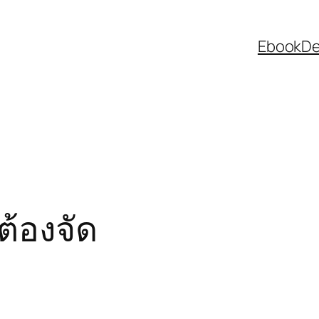
EbookDee
ต้องจัด