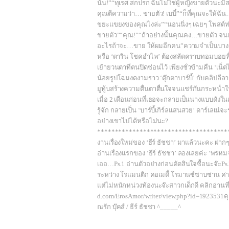
นั้น!”“ทุเรศ สกปรก ฉันไม่ใช่ผู้หญิงขายตัวนะมิ
คุณตีความว่า… ขายตัว! เบบี๋”“ก็ที่คุณจะให้ฉัน…
ขยะแขยงของคุณไงล่ะ”“นอนนิ่งๆ เฉยๆ โพสต์ท่
ขายตัว”“คุณ!”“ถ้าอย่างนั้นคุณคง…ขายตัว จนเ
อะไรถ้าจะ…ขาย ให้ผมอีกคน”ความจำเป็นบางอย่
หรือ ‘ดาริน โชคอำไพ’ ต้องสลัดคราบทอมบอยทิ
เย้ายวนตาที่ตนปิดซ่อนไว้ เพียงชั่วข้ามคืน ‘เน็ต
น้อยรูปโฉมงดงามราว ‘ตุ๊กตาบาร์บี้’ กับคลิปลี
ยูทู้บสร้างความตื่นตาตื่นใจจนแชร์กันกระหน่ำใน
เมื่อ 2 เดือนก่อนที่เธอจะกลายเป็นนางแบบดังใน
รู้จัก กลายเป็น ‘บาร์บี้เกิร์ลแสนสวย’ ดาร์เลเน่จ
อย่างเขาไปได้หรือไม่นะ?
*************************************
งานเรื่องใหม่ของ ‘ธีร์ ธัชชา’ มาแล้วนะคะ ฝากๆ
อ่านเรื่องแรกของ ‘ธีร์ ธัชชา’ ลองเลยค่ะ ‘พรห
เออ…Ps.1 อ่านตัวอย่างก่อนตัดสินใจซื้อนะจ๊ะPs.
ระหว่าง โรแมนติก คอเมดี้ โรมานซ์ซาบซ่าน ค่า 
แต่ไม่หนักหน่วงท้องนะจ๊ะสาวกเด็กดี คลิกอ่านที่น
d.com/ErosAmor/writer/view.php?id=1923531ค
ณรัก บุ๊คส์ / ธีร์ ธัชชา ^_____^