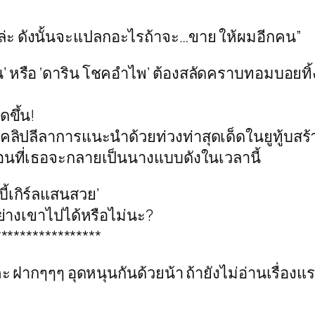
ล่ะ ดังนั้นจะแปลกอะไรถ้าจะ…ขาย ให้ผมอีกคน”
น’ หรือ ‘ดาริน โชคอำไพ’ ต้องสลัดคราบทอมบอยทิ้
ดขึ้น!
ับคลิปลีลาการแนะนำด้วยท่วงท่าสุดเด็ดในยูทู้บส
นก่อนที่เธอจะกลายเป็นนางแบบดังในเวลานี้
บี้เกิร์ลแสนสวย’
อย่างเขาไปได้หรือไม่นะ?
*****************
ะ ฝากๆๆๆ อุดหนุนกันด้วยน้า ถ้ายังไม่อ่านเรื่องแ