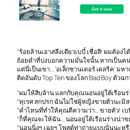
“ร้อยล้านเอาสลึงเดียวเบบี๋ เชื่อสิ! ผมต้อง
ถ้อยคำที่บ่งบอกความมั่นใจนั้น หากเป็นคน
แต่นี่เป็นเขา… ‘อเล็กซานเดอร์ เดลริค’ มห
ติดอันดับ Top Ten ของโลก Bad Boy ตัวฉกา
“ผมให้สิบล้าน แลกกับคุณนอนอยู่ใต้เรือนร่
“ทุเรศ สกปรก ฉันไม่ใช่ผู้หญิงขายตัวนะมิส
“คำไหนที่ทำให้คุณตีความว่า… ขายตัว! เบบี
“ก็ที่คุณจะให้ฉัน… นอนอยู่ใต้เรือนร่างน
“นอนนิ่งๆ เฉยๆ โพสต์ท่าถ่ายแบบนั่นน่ะหร