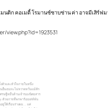
มนติก คอเมดี้ โรมานซ์ซาบซ่าน ค่า อาจมีเสิร์ฟม
ter/view.php?id=1923531
ณทั้งตัวและหัวใจภายในหนึ่ง
นอื่นเธอจะไม่หวาดหวั่นแม้สัก
าเศรษฐีหมื่นล้านเจ้าของนิตยสาร
y ตัวฉกาจที่พกพาร้อยเล่ห์พัน
ยู่ใต้เรือนร่างผม… แค่