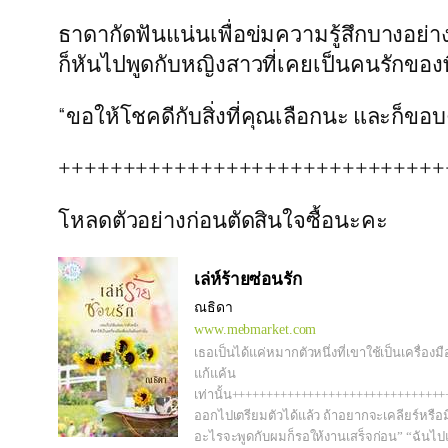
ธาดากัดฟันแน่นเพื่อข่มความรู้สึกบางอย่
ก็หันไปพูดกับหญิงสาวที่เคยเป็นคนรักของพ
“ขอให้โชคดีกับสิ่งที่คุณเลือกนะ และก็ขอ
++++++++++++++++++++++++++++++
โหลดตัวอย่างก่อนตัดสินใจซื้อนะคะ
เล่ห์ร้ายซ่อนรัก
ณธิดา
www.mebmarket.com
เธอเป็นได้แค่หมากตัวหนึ่งที่เขาใช้เป็นเครื่องมือ
แก้แค้น
เท่านั้น+++++++++++++++++++++++++++++++
ออกไปเตรียมตัวได้แล้ว ถ้าอยากจะเคลียร์หรือม
อะไรจะพูดกับผมก็รอให้งานเสร็จก่อน” “ฉันไปแน