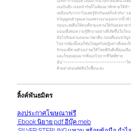
เองรัก“ถ้าเป็นอย่างนั้นจากนี้ไปเราสองคนไม่ต
เจอกันอีก เจอหน้ากันก็ไม่ต้องมาทักทายให้ทำ
เหมือนกับว่าเราไม่เคยรู้จักกันเลยก็แล้วกัน” จ
ขวัญพูดแล้วรูดแหวนเพชรวงงามออกจากนิ้วข้า
ก่อนจะส่งคืนให้คนที่สวมแหวนให้กับเธอธาดาก
แน่นเพื่อข่มความรู้สึกบางอย่างที่เกิดขึ้นในใจแล
มือไปรับแหวนของมารดาคืน ก่อนที่จอมขวัญ
ไปจากห้องนี้เธอก็หันไปพูดกับหญิงสาวที่เคยเป
รักของพี่ชายตัวเอง“ขอให้โชคดีกับสิ่งที่คุณเลื
และก็ขอบคุณมากที่ออกไปจากชีวิตพี่ชาย
ฉัน”+++++++++++++++++++++++++++++++โ
ตัวอย่างก่อนตัดสินใจซื้อนะคะ
ลิ้งค์พันธมิตร
ลงประกาศโฆษณาฟรี
Ebook นิยาย pdf อีบุ๊ค meb
SILVER STERLING แหวน สร้อยข้อมือ กำไล 