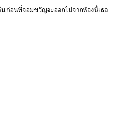
คืน ก่อนที่จอมขวัญจะออกไปจากห้องนี้เธอ