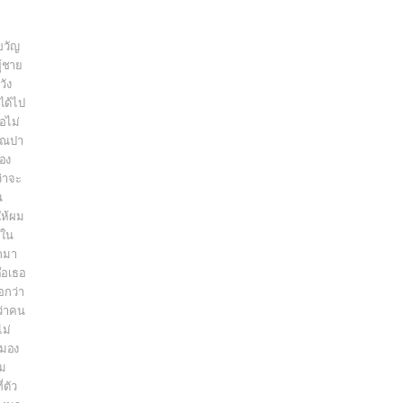
ขวัญ
ู้ชาย
วัง
ได้ไป
้อไม่
คุณปา
มอง
่าจะ
น
ให้ผม
 ใน
อกมา
คือเธอ
อกว่า
ว่าคน
ไม่
ญมอง
้ม
่ตัว