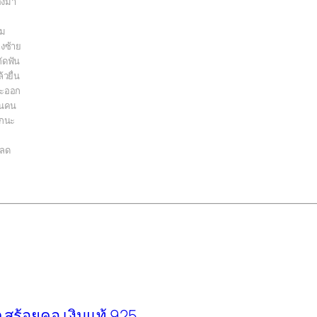
้องมา
อม
งซ้าย
ัดฟัน
้วยื่น
จะออก
็นคน
อกนะ
หลด
สร้อยคอ เงินแท้ 925