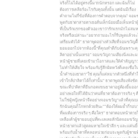
จริงก็ไม่ได้อยู่ตรงนี้มากนักหรอก และฉันก็ไม่
ต้องการเคลียร์อะไรกับคุณทั้งนั้น แต่ฉันมีเรื่อง
คำถามไม่กี่ข้อที่ต้องการคำตอบจากคุณ” จอม
พูดกับธาดาสายตาเธอสั่นเล็กน้อยเมื่อเห็นหน้าผ
ที่เป็นรักแรกของตัวเอง เขาว่ารักแรกมักไม่สมห
จริงหรือเปล่านะ“อยากถามอะไรก็รีบพูดแล้วจะ
เตรียมตัวได้” ธาดาพูดอย่างหัวเสียที่จอมขวัญดื
ยอมออกไปจากห้องนี้“ที่คุณทำดีกับฉันเพราะ
ลิตาอย่างนั้นเหรอ” จอมขวัญถามเสียงนิ่งและ
หน้าผู้ชายที่เคยเข้ามาโอกาสและให้คำสัญญาว
ไม่ทำให้เสียใจ พร้อมกับรู้สึกผิดหวังที่เคยเชื่อใ
น้ำคำของธาดา“ใช่ คุณก็แค่หมากตัวหนึ่งที่ทำ
เข้าใกล้ปาลิตาได้ก็เท่านั้น” ธาดาพูดเสียงฟังชัด
ขณะที่ปาลิตาที่ยืนกอดแขนธาดาอยู่ต้องยิ้มอ
อย่างพอใจที่ได้ยินว่าคนที่ธาดาต้องการจริง ๆ 
ไม่ใช่ผู้หญิงหน้าจืดอย่างจอมขวัญ“แล้วที่คุณบ
รักฉันคุณก็โกหกด้วยสินะ”“ต้องให้ผมย้ำกี่รอบ
ที่ผมต้องการจริง ๆ คือใคร” ธาดาตอบหน้าตาย
เหลือเค้าผู้ชายอบอุ่นที่ทะเลเลยสักนิดจอมขวั
หน้าธาดาแล้วสูดลมหายใจเข้าลึก ๆ และแค่นยิ
พร้อมกับน้ำตาที่คลอหน่วยก่อนจะพูดกับผู้ชายที