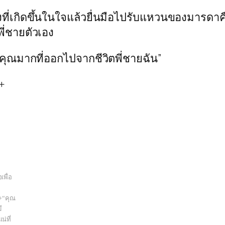
างที่เกิดขึ้นในใจแล้วยื่นมือไปรับแหวนของมารดา
ี่ชายตัวเอง
บคุณมากที่ออกไปจากชีวิตพี่ชายฉัน”
+
เพื่อ
+“คุณ
ี
่ที่