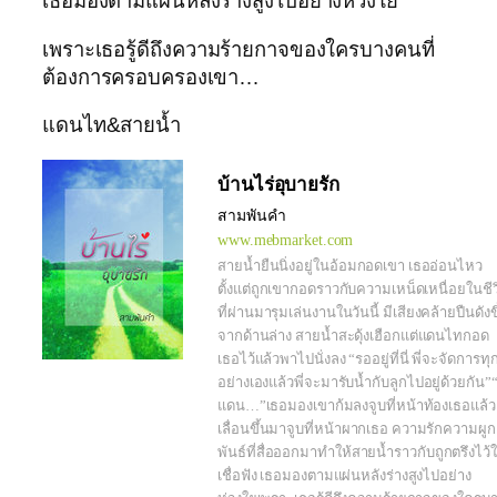
เธอมองตามแผ่นหลังร่างสูงไปอย่างห่วงใย
เพราะเธอรู้ดีถึงความร้ายกาจของใครบางคนที่
ต้องการครอบครองเขา…
แดนไท&สายน้ำ
บ้านไร่อุบายรัก
สามพันคำ
www.mebmarket.com
สายน้ำยืนนิ่งอยู่ในอ้อมกอดเขา เธออ่อนไหว
ตั้งแต่ถูกเขากอดราวกับความเหน็ดเหนื่อยในชีว
ที่ผ่านมารุมเล่นงานในวันนี้ มีเสียงคล้ายปืนดังข
จากด้านล่าง สายน้ำสะดุ้งเฮือกแต่แดนไทกอด
เธอไว้แล้วพาไปนั่งลง “รออยู่ที่นี่ พี่จะจัดการทุ
อย่างเองแล้วพี่จะมารับน้ำกับลูกไปอยู่ด้วยกัน”“พ
แดน…”เธอมองเขาก้มลงจูบที่หน้าท้องเธอแล้ว
เลื่อนขึ้นมาจูบที่หน้าผากเธอ ความรักความผูก
พันธ์ที่สื่อออกมาทำให้สายน้ำราวกับถูกตรึงไว้ใ
เชื่อฟัง เธอมองตามแผ่นหลังร่างสูงไปอย่าง