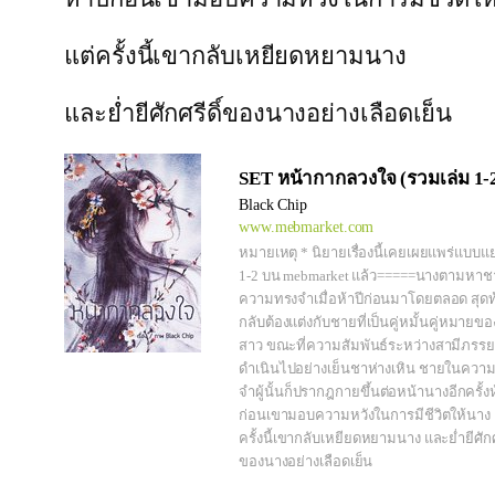
แต่ครั้งนี้เขากลับเหยียดหยามนาง
และย่ำยีศักศรีดิ์ของนางอย่างเลือดเย็น
SET หน้ากากลวงใจ (รวมเล่ม 1-
Black Chip
www.mebmarket.com
หมายเหตุ * นิยายเรื่องนี้เคยเผยแพร่แบบแ
1-2 บน mebmarket แล้ว=====นางตามหา
ความทรงจำเมื่อห้าปีก่อนมาโดยตลอด สุดท
กลับต้องแต่งกับชายที่เป็นคู่หมั้นคู่หมายขอ
สาว ขณะที่ความสัมพันธ์ระหว่างสามีภรร
ดำเนินไปอย่างเย็นชาห่างเหิน ชายในควา
จำผู้นั้นก็ปรากฎกายขึ้นต่อหน้านางอีกครั้งห
ก่อนเขามอบความหวังในการมีชีวิตให้นาง 
ครั้งนี้เขากลับเหยียดหยามนาง และย่ำยีศักศร
ของนางอย่างเลือดเย็น