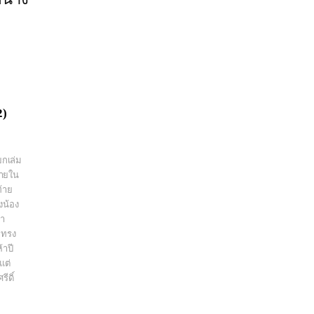
2)
ยกเล่ม
ชายใน
้าย
งน้อง
ยา
มทรง
้าปี
แต่
ีดิ์