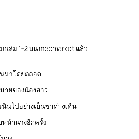
แยกเล่ม 1-2 บน mebmarket แล้ว
่อนมาโดยตลอด
คู่หมายของน้องสาว
นินไปอย่างเย็นชาห่างเหิน
หน้านางอีกครั้ง
้นาง