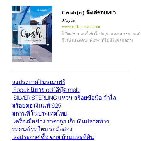
Crush (n.) จ๊ะเอ๋ชอบเขา
97xyue
www.mebmarket.com
ก็จ๊ะเอ๋ชอบคนนี้เข้าใจปะ (รวมตอนบรรยายฉบั
รีไรท์ และตอน “พิเศษ” ที่ไม่มีในจอยลดา)
ลงประกาศโฆษณาฟรี
Ebook นิยาย pdf อีบุ๊ค meb
SILVER STERLING แหวน สร้อยข้อมือ กำไล
สร้อยคอ เงินแท้ 925
สถานที่ ในประเทศไทย
เครื่องมือช่าง ราคาถูก เก็บเงินปลายทาง
รถยนต์ รถใหม่ รถมือสอง
ลงประกาศ ซื้อ ขาย บ้านและที่ดิน