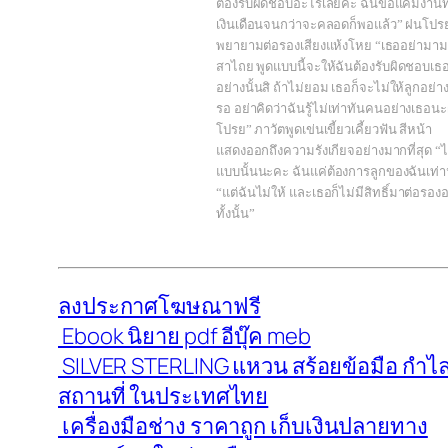
ต้องรับผิดชอบอะไรเลยค่ะ ฉันขอแค่มีงานท
เงินเดือนจนกว่าจะคลอดก็พอแล้ว” ฝนโปร
พยายามต่อรองเสียงแห้งโหย “เธออย่ามา
สาไถย พูดแบบนี้จะให้ฉันต้องรับผิดชอบเธ
อย่างนั้นสิ ถ้าไม่ยอม เธอก็จะไม่ให้ลูกอย่าง
รอ อย่าคิดว่าฉันรู้ไม่เท่าทันคนอย่างเธอน
โปรย” ภาวัตพูดเข่นเขี้ยวเคี้ยวฟัน สีหน้า
แสดงออกถึงความรังเกียจอย่างมากที่สุด “ไ
แบบนั้นนะคะ ฉันแค่ต้องการลูกของฉันเท่าน
“แต่ฉันไม่ให้ และเธอก็ไม่มีสิทธิ์มาต่อรอง
ทั้งนั้น”
ลงประกาศโฆษณาฟรี
Ebook นิยาย pdf อีบุ๊ค meb
SILVER STERLING แหวน สร้อยข้อมือ กำไล 
สถานที่ ในประเทศไทย
เครื่องมือช่าง ราคาถูก เก็บเงินปลายทาง