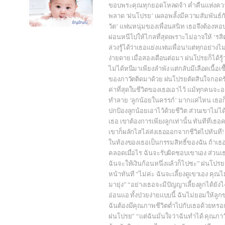
ขอบพระคุณทุกยอดโหลดจ้า ค่ำคืนแห่งคว
พลาด ‘ฝนโปรย’ เผลอพลั้งมีความสัมพันธ์ก
วัต’ แฟนหนุ่มของเพื่อนสนิท เธอจึงต้องหอ
ผ่อนหนีไปให้ไกลที่สุดเพราะไม่อาจให้ ‘รสิ
ล่วงรู้ได้ว่าเธอแย่งแฟนเพื่อน!แต่ทุกอย่างไม
ง่ายดาย เมื่อสองเดือนต่อมา ฝนโปรยก็ได้รู้
ไม่ได้หนีมาเพียงลำพัง แต่กลับมีเลือดเนื้อเช
ของภาวัตติดมาด้วย ฝนโปรยตัดสินใจกอดรัก
ค่าที่สุดในชีวิตของเธอเอาไว้ แม้ทุกคนจะ
ทำลาย ‘ลูกน้อยในครรภ์’ มากแค่ไหน เธอก
ปกป้องลูกน้อยเอาไว้ด้วยชีวิต ส่วนเขาไม่ได
เธอ เขาต้องการเพียงลูกเท่านั้น ทันทีที่เธ
เขาก็ผลักไสไล่ส่งเธอออกจากชีวิตไปทันที! 
ในท้องของเธอเป็นกรรมสิทธิ์ของฉัน ถ้าเธ
คลอดเมื่อไร ฉันจะรับผิดชอบเขาเอง ส่วน
ฉันจะให้เงินก้อนหนึ่งแล้วก็ไปซะ” ฝนโปรย
หน้าทันที “ไม่ค่ะ ฉันจะเลี้ยงดูเขาเอง คุณไ
มายุ่ง” “อย่างเธอจะมีปัญญาเลี้ยงลูกได้ยังไง
อ่อนแอ ทั้งป่วยง่ายแบบนี้ ฉันไม่ยอมให้ลูก
ฉันต้องมีคุณภาพชีวิตต่ำไปกับเธอด้วยหร
ฝนโปรย” “แต่ฉันมั่นใจว่าฉันทำได้ คุณภาว