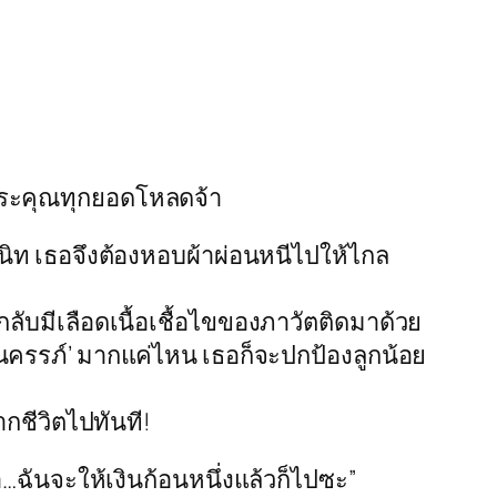
พระคุณทุกยอดโหลดจ้า
สนิท เธอจึงต้องหอบผ้าผ่อนหนีไปให้ไกล
่กลับมีเลือดเนื้อเชื้อไขของภาวัตติดมาด้วย
ในครรภ์’ มากแค่ไหน เธอก็จะปกป้องลูกน้อย
ากชีวิตไปทันที!
…ฉันจะให้เงินก้อนหนึ่งแล้วก็ไปซะ”