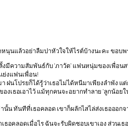
ดหนุนแล้วอย่าลืมปาหัวใจให้ไรต์บ้างนะคะ ขอบ
งมีความสัมพันธ์กับ ‘ภาวัต’ แฟนหนุ่มของเพื่อน
ธอแย่งแฟนเพื่อน!
มา ฝนโปรยก็ได้รู้ว่าเธอไม่ได้หนีมาเพียงลำพัง แต
วิตของเธอเอาไว้ แม้ทุกคนจะอยากทำลาย ‘ลูกน้อย
่านั้น ทันทีที่เธอคลอด เขาก็ผลักไสไล่ส่งเธอออกจ
าเธอคลอดเมื่อไร ฉันจะรับผิดชอบเขาเอง ส่วนเธอ