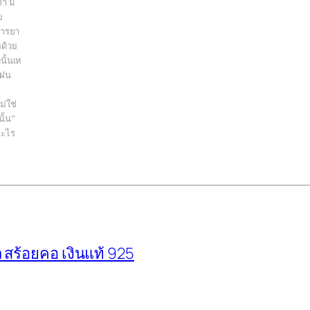
ำ มี
ย
มารยา
อด้วย
นั้นเห
ะฝน
ม่ใช่
ั้น”
อะไร
สร้อยคอ เงินแท้ 925