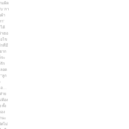
ามผิด
ับ ‘ภา
บผ้า
ตา’
่ได้
ว่าเธอ
ื้อไข
ที่มี
อยาก
็จะ
้รัก
อคลอด
“ลูก
อ
เธอ…
ส่าย
ม่ต้อง
 ทั้ง
ของ
อกนะ
ัตไม่