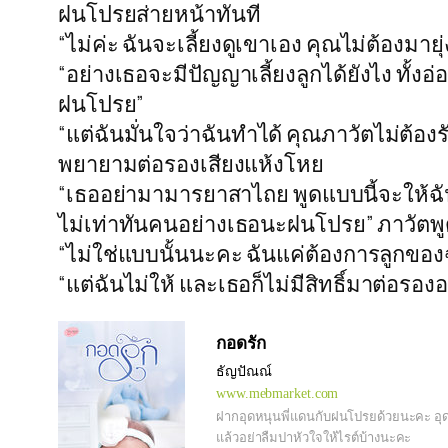
ฝนโปรยส่ายหน้าทันที
“ไม่ค่ะ ฉันจะเลี้ยงดูเขาเอง คุณไม่ต้องมายุ่
“อย่างเธอจะมีปัญญาเลี้ยงลูกได้ยังไง ทั้ง
ฝนโปรย”
“แต่ฉันมั่นใจว่าฉันทำได้ คุณภาวัตไม่ต้
พยายามต่อรองเสียงแห้งโหย
“เธออย่ามามารยาสาไถย พูดแบบนี้จะให้ฉันต้
ไม่เท่าทันคนอย่างเธอนะฝนโปรย” ภาวัตพูดเ
“ไม่ใช่แบบนั้นนะคะ ฉันแค่ต้องการลูกของฉ
“แต่ฉันไม่ให้ และเธอก็ไม่มีสิทธิ์มาต่อรองอะ
กอดรัก
ธัญปัณณ์
www.mebmarket.com
ฝากอุดหนุนพี่แดนกับฝนโปรยด้วยนะคะ อุ
แล้วอย่าลืมปาหัวใจให้ไรต์บ้างนะคะ