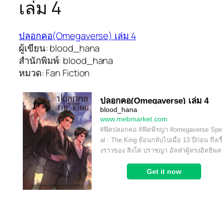
เล่ม 4
ปลอกคอ(Omegaverse) เล่ม 4
ผู้เขียน: blood_hana
สำนักพิมพ์: blood_hana
หมวด: Fan Fiction