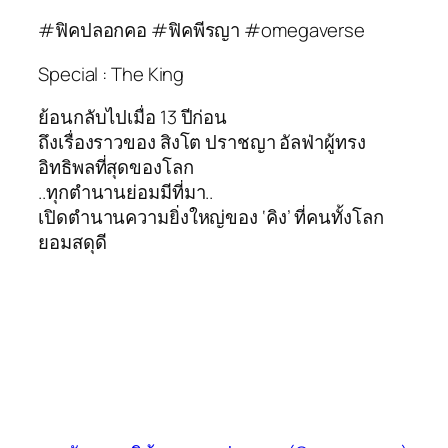
#ฟิคปลอกคอ #ฟิคพีรญา #omegaverse
Special : The King
ย้อนกลับไปเมื่อ 13 ปีก่อน
ถึงเรื่องราวของ สิงโต ปราชญา อัลฟ่าผู้ทรง
อิทธิพลที่สุดของโลก
..ทุกตำนานย่อมมีที่มา..
เปิดตำนานความยิ่งใหญ่ของ ‘คิง’ ที่คนทั้งโลก
ยอมสดุดี