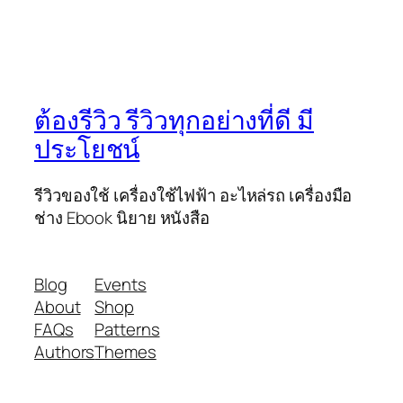
ต้องรีวิว รีวิวทุกอย่างที่ดี มี
ประโยชน์
รีวิวของใช้ เครื่องใช้ไฟฟ้า อะไหล่รถ เครื่องมือ
ช่าง Ebook นิยาย หนังสือ
Blog
Events
About
Shop
FAQs
Patterns
Authors
Themes