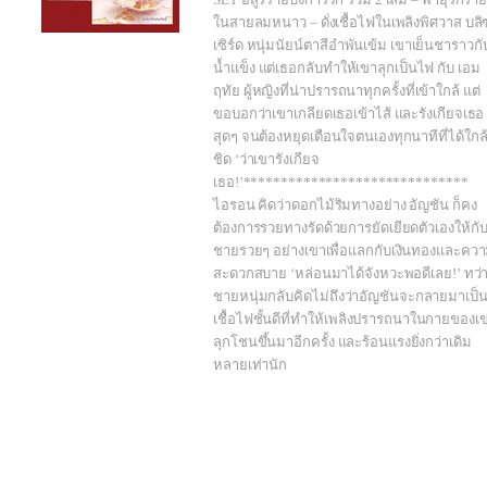
ในสายลมหนาว – ดั่งเชื้อไฟในเพลิงพิศวาส บลิ
เซิร์ด หนุ่มนัยน์ตาสีอำพันเข้ม เขาเย็นชาราวกั
น้ำแข็ง แต่เธอกลับทำให้เขาลุกเป็นไฟ กับ เอม
ฤทัย ผู้หญิงที่น่าปรารถนาทุกครั้งที่เข้าใกล้ แต่
ขอบอกว่าเขาเกลียดเธอเข้าไส้ และรังเกียจเธอ
สุดๆ จนต้องหยุดเตือนใจตนเองทุกนาทีที่ได้ใกล
ชิด ‘ว่าเขารังเกียจ
เธอ!’******************************
ไอรอน คิดว่าดอกไม้ริมทางอย่าง อัญชัน ก็คง
ต้องการรวยทางรัดด้วยการยัดเยียดตัวเองให้กับผ
ชายรวยๆ อย่างเขาเพื่อแลกกับเงินทองและคว
สะดวกสบาย ‘หล่อนมาได้จังหวะพอดีเลย!’ ทว่
ชายหนุ่มกลับคิดไม่ถึงว่าอัญชันจะกลายมาเป็
เชื้อไฟชั้นดีที่ทำให้เพลิงปรารถนาในกายของเ
ลุกโชนขึ้นมาอีกครั้ง และร้อนแรงยิ่งกว่าเดิม
หลายเท่านัก