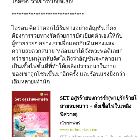
ใกล้ชิด ‘ว่าเขารังเกียจเธอ!’
******************************
ไอรอน คิดว่าดอกไม้ริมทางอย่าง อัญชัน ก็คง
ต้องการรวยทางรัดด้วยการยัดเยียดตัวเองให้กับ
ผู้ชายรวยๆ อย่างเขาเพื่อแลกกับเงินทองและ
ความสะดวกสบาย ‘หล่อนมาได้จังหวะพอดีเลย!’
ทว่าชายหนุ่มกลับคิดไม่ถึงว่าอัญชันจะกลายมา
เป็นเชื้อไฟชั้นดีที่ทำให้เพลิงปรารถนาในกาย
ของเขาลุกโชนขึ้นมาอีกครั้ง และร้อนแรงยิ่งกว่า
เดิมหลายเท่านัก
SET อสูรร้ายบงการรัก(พายุรักร้าย
สายลมหนาว + ดั่งเชื้อไฟในเพลิง
พิศวาส)
ณัชชาพัชร์
www.mebmarket.com
SET อสูรร้ายบงการรัก รวม 2 เล่ม – พายุรักร้า