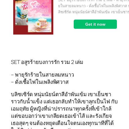
SET อสูรร้ายบงการรัก รวม 2 เล่ม
– พายุรักร้ายในสายลมหนาว
– ดั่งเชื้อไฟในเพลิงพิศวาส
บลิซเซิร์ด หนุ่มนัยน์ตาสีอำพันเข้ม เขาเย็นชา
ราวกับน้ำแข็ง แต่เธอกลับทำให้เขาลุกเป็นไฟ กับ
เอมฤทัย ผู้หญิงที่น่าปรารถนาทุกครั้งที่เข้าใกล้
แต่ขอบอกว่าเขาเกลียดเธอเข้าไส้ และรังเกียจ
เธอสุดๆ จนต้องหยุดเตือนใจตนเองทุกนาทีที่ได้