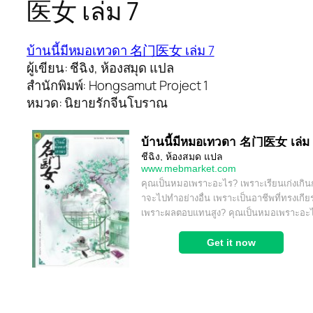
医女 เล่ม 7
บ้านนี้มีหมอเทวดา 名门医女 เล่ม 7
ผู้เขียน: ชีฉิง, ห้องสมุด แปล
สำนักพิมพ์: Hongsamut Project 1
หมวด: นิยายรักจีนโบราณ