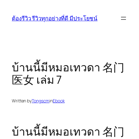
Skip
to
ต้องรีวิว รีวิวทุกอย่างที่ดี มีประโยชน์
content
บ้านนี้มีหมอเทวดา 名门
医女 เล่ม 7
Written by
Tongscm
in
Ebook
บ้านนี้มีหมอเทวดา 名门