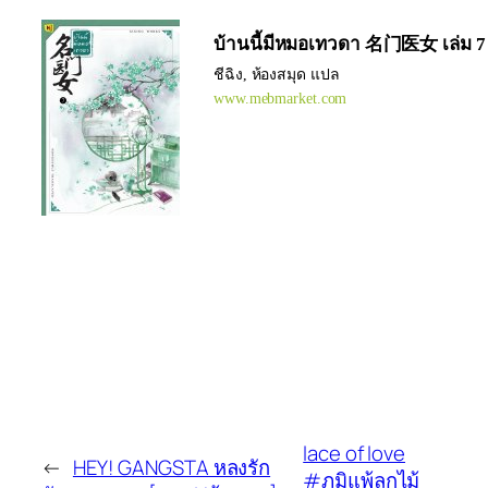
บ้านนี้มีหมอเทวดา 名门医女 เล่ม 7
ชีฉิง, ห้องสมุด แปล
www.mebmarket.com
lace of love
←
HEY! GANGSTA หลงรัก
#ภูมิแพ้ลูกไม้