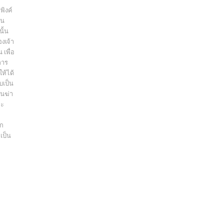
พิงค์
็น
ั้น
งเจ้า
เพื่อ
การ
ให้ได้
ับเป็น
่นฆ่า
ละ
าก
เป็น