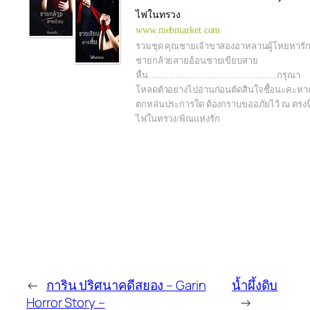
ไฟในทรวง
www.mebmarket.com
รวมชุด คุณชายเจ้าขาสองอาหลานผู้โหยหารั
ชายกล้วยสายอ้อนชายเขียบสาย
หื่น……………………………………..กรุณา
โหลดตัวอย่างไปอ่านก่อนตัดสินใจซื้อนะคะหา
ตกหล่นประการใด ต้องกราบขออภัยไว้ ณ ตรงนี
ไฟในทรวง/พิณแห่งรัก
←
การิน ปริศนาคดีสยอง – Garin
น้ำผึ้งดิบ
Horror Story –
→