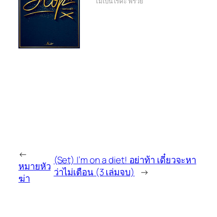
ไม่เป็นไรค่ะ พี่รวย
←
(Set) I’m on a diet! อย่าท้า เดี๋ยวจะหา
หมายหัว
ว่าไม่เตือน (3 เล่มจบ)
→
ฆ่า