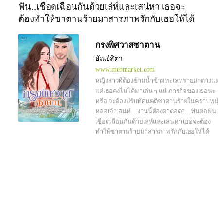
ฟัน…เชือดเฉือนกันด้วยเล่ห์และเสน่หา เธอจะ
ต้องทำให้ซาตานร้ายมาสารภาพรักกับเธอให้ได้
กรงพิศวาสซาตาน
ธัณย์สิตา
www.mebmarket.com
หญิงสาวที่ต้องข้ามน้ำข้ามทะเลทรายมาต่างแ
แต่เธอคงไม่ได้มาเล่น ๆ แน่ ภารกิจของเธอนะ
หรือ จะต้องปรับทัศนคติซาตานร้ายในคราบหนุ
หล่อเจ้าเสน่ห์…งานนี้ต้องตาต่อตา…ฟันต่อฟั
เชือดเฉือนกันด้วยเล่ห์และเสน่หา เธอจะต้อง
ทำให้ซาตานร้ายมาสารภาพรักกับเธอให้ได้