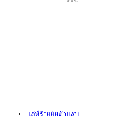
ใหม่ค่ะ**
←
เล่ห์ร้ายยัยตัวแสบ