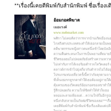
**เรื่องนี้เคยตีพิมพ์กับสำนักพิมพ์ ชื่อเรื่อ
อ้อมกอดพิฆาต
เมอแรงค์
www.mebmarket.com
พศิกา ไม่เคยคิดว่าการจากบ้านเกิดเมือง
ไกลถึงต่างประเทศจะทำให้เธอกลายเป็นพ
คดีฆาตกรรมหญิงสาวคนหนึ่งเข้าโดยบังเอ
ความตื่นตระหนกในการเป็นพยานที่หมายถ
ชีวิตของเธอไม่ปลอดภัยยังสร้างความหวาด
ไม่เท่ากับการได้เจอร้อยตำรวจโทวิคเตอร์ 
คลาวด์การเข้าไปยุ่งเกี่ยวกับตำรวจไม่ได้อย
โปรแกรมท่องเที่ยวครั้งนี้ทว่าภัยคุกคามจ
ที่เห็นเธอรกหูรกตาทำให้เธอต้องอยู่ภายใต
คุ้มครองของวิคเตอร์อ้อมกอดของเขาทำให
รู้สึกปลอดภัย ความใกล้ชิดทำให้หัวใจเธอ
หลอมละลายเพียงแต่… ความใกล้ในอีกรูป
หนึ่งกลับกลายเป็นภัยต่อชีวิตของเธอ!**เรื่อ
เคยตีพิมพ์กับสำนักพิมพ์ ชื่อเรื่องเดิมแต่เปล