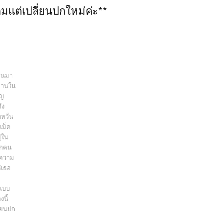
งเดิมแต่เปลี่ยนปกใหม่ค่ะ**
นอนมา
ยานใน
ิญ
ึง
หวั่น
แม็ค
ู่ใน
ากคน
้ความ
้เธอ
แบบ
งนี้
ี่ยนปก