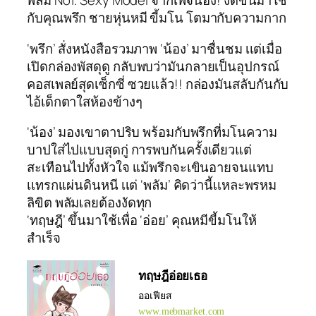
พลัม No1. Sexy Model จากเพจน้อง! งัดขึ้นมาใช้
กับคุณพรึก ชายหุ่นหมี ขี้มโน โตมากับความกาก
‘พรึก’ สั่งหนังสือรวมภาพ ‘น้อง’ มาชื่นชม เเต่เมื่อ
เปิดกล่องพัสดุดู กลับพบว่ามันกลายเป็นอุปกรณ์
คอสเพลย์สุดเซ็กซี่ ซวยแล้ว!! กล่องมันสลับกันกับ
ไอ้เด็กตาใสห้องข้างๆ
‘น้อง’ มองเขาตาปริบ พร้อมกับพรึกที่มโนความ
บาปใส่ไปแบบสุดกู่ การพบกันครั้งเดียวแต่
สะเทือนไปทั้งหัวใจ เเม้พรึกจะเขินอายจนแทบ
เเทรกเเผ่นดินหนี เเต่ ‘พลัม’ คิดว่านี้เเหละพรหม
ลิขิต พลัมเลยต้องงัดทุก
‘ทฤษฎี’ ขึ้นมาใช้เพื่อ ‘อ่อย’ คุณหมีขี้มโนให้
สำเร็จ
ทฤษฎีอ่อยเธอ
ออเฟียส
www.mebmarket.com