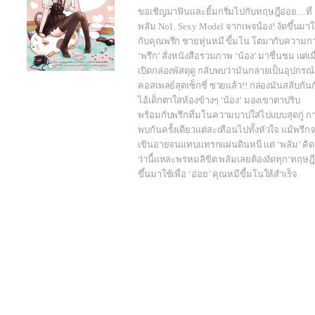
ขอเชิญมาฟินและยิ้มกริ่มไปกับทฤษฎีอ่อย…ที่
พลัม No1. Sexy Model จากเพจน้อง! งัดขึ้นมาใ
กับคุณพรึก ชายหุ่นหมี ขี้มโน โตมากับความก
‘พรึก’ สั่งหนังสือรวมภาพ ‘น้อง’ มาชื่นชม เเต่เมื
เปิดกล่องพัสดุดู กลับพบว่ามันกลายเป็นอุปกรณ์
คอสเพลย์สุดเซ็กซี่ ซวยแล้ว!! กล่องมันสลับกันก
ไอ้เด็กตาใสห้องข้างๆ ‘น้อง’ มองเขาตาปริบ
พร้อมกับพรึกที่มโนความบาปใส่ไปแบบสุดกู่ ก
พบกันครั้งเดียวแต่สะเทือนไปทั้งหัวใจ เเม้พรึก
เขินอายจนแทบเเทรกเเผ่นดินหนี เเต่ ‘พลัม’ คิด
ว่านี้เเหละพรหมลิขิต พลัมเลยต้องงัดทุก‘ทฤษฎี
ขึ้นมาใช้เพื่อ ‘อ่อย’ คุณหมีขี้มโนให้สำเร็จ