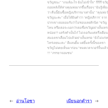
ขวัญชนะ” “เกมส์อะไร ฉันไม่เข้าใจ” กึกึกึ ขวั
ถอยหลังให้ห่างคุณฟงมากขึ้นเรื่อยๆ “ฉันรู้เพีย
ว่า คืนนี้ฉันซื้อหญิงบริการมาเท่านั้น” “คุณฟง นี
ขวัญนะคะ” เมื่อได้ยินคำว่า ‘หญิงบริการ’ จาก
ปากเขา เธอยอมรับว่าไม่ชอบเลยสักนิด “ขวัญ
ไหน หรือเธอจะบอกว่าเธอชื่อขวัญอย่างงั้นเหร
หน๋อย!!! แสร้งทำเป็นไก๋ ไม่เจอกันแค่ครึ่งเดือน
สมองเขาเสื่อมไปแล้วอย่างงั้นเหรอ “ยังไม่แก่เท
ไหร่เลยนะคะ” ดีแลนยิ้ม แต่ยิ้มครั้งนี้ของเขา
ขวัญไม่เคยเห็นมาก่อน “หมดเวลาเวอร์จิ้นแล้ว
!!! “ภรรยาจอมซน”
←
อ่านโอชา
เมียนอกตำรา
→