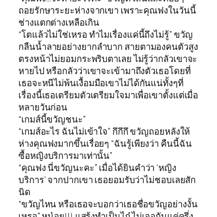
ถอยรักษาระยะห่างจากเขา เพราะคุณฟงในวันนี้
ช่างแตกต่างเหลือเกิน
“โตแล้วไม่ใช่เหรอ ทำไมเรื่องแค่นี้ถึงไม่รู้” ขวัญ
กลืนน้ำลายอย่างยากลำบาก สายตามองคนตัวสูง
ตรงหน้าไม่ยอมกระพริบตาเลย ไม่รู้ว่ากลัวเขาจะ
หายไป หรือกลัวว่าเขาจะเข้ามาถึงตัวเธอโดยที่
เธอจะหนีไม่พ้นเงื้อมมือเขาไม่ได้กันแน่ทั้งๆที่
เรื่องนี้เธอเตรียมตัวเตรียมใจมาเพื่อเขาตั้งแต่เมื่อ
หลายวันก่อน
“เกมส์นี้ขวัญชนะ”
“เกมส์อะไร ฉันไม่เข้าใจ” กึกึกึ ขวัญถอยหลังให้
ห่างคุณฟงมากขึ้นเรื่อยๆ “ฉันรู้เพียงว่า คืนนี้ฉัน
ซื้อหญิงบริการมาเท่านั้น”
“คุณฟง นี่ขวัญนะคะ” เมื่อได้ยินคำว่า ‘หญิง
บริการ’ จากปากเขา เธอยอมรับว่าไม่ชอบเลยสัก
นิด
“ขวัญไหน หรือเธอจะบอกว่าเธอชื่อขวัญอย่างงั้น
เหรอ” หน๋อย!!! แสร้งทำเป็นไก๋ ไม่เจอกันแค่ครึ่ง