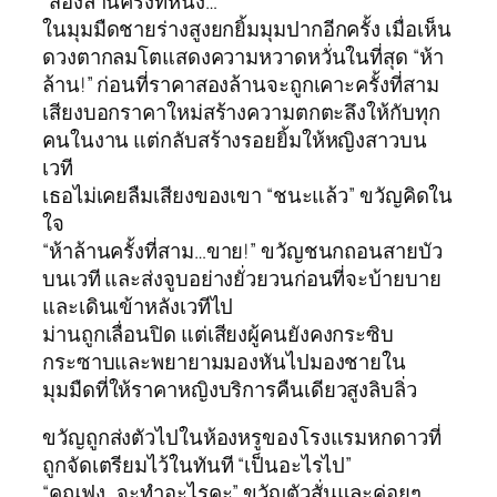
“สองล้านครั้งที่หนึ่ง…”
ในมุมมืดชายร่างสูงยกยิ้มมุมปากอีกครั้ง เมื่อเห็น
ดวงตากลมโตแสดงความหวาดหวั่นในที่สุด “ห้า
ล้าน!” ก่อนที่ราคาสองล้านจะถูกเคาะครั้งที่สาม
เสียงบอกราคาใหม่สร้างความตกตะลึงให้กับทุก
คนในงาน แต่กลับสร้างรอยยิ้มให้หญิงสาวบน
เวที
เธอไม่เคยลืมเสียงของเขา “ชนะแล้ว” ขวัญคิดใน
ใจ
“ห้าล้านครั้งที่สาม…ขาย!” ขวัญชนกถอนสายบัว
บนเวที และส่งจูบอย่างยั่วยวนก่อนที่จะบ้ายบาย
และเดินเข้าหลังเวทีไป
ม่านถูกเลื่อนปิด แต่เสียงผู้คนยังคงกระซิบ
กระซาบและพยายามมองหันไปมองชายใน
มุมมืดที่ให้ราคาหญิงบริการคืนเดียวสูงลิบลิ่ว
ขวัญถูกส่งตัวไปในห้องหรูของโรงแรมหกดาวที่
ถูกจัดเตรียมไว้ในทันที “เป็นอะไรไป”
“คุณฟง…จะทำอะไรคะ” ขวัญตัวสั่นและค่อยๆ