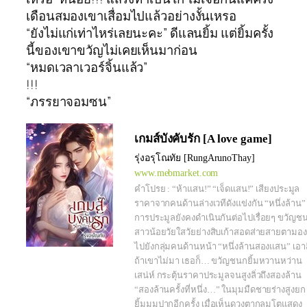
เดือนสมองเขาเสื่อมไปแล้วอย่างงั้นเหรอ
“ยังไม่แก่เท่าไหร่เลยนะคะ” ดีแลนยิ้ม แต่ยิ้มครั้ง
นี้ของเขาขวัญไม่เคยเห็นมาก่อน
“หมดเวลาเวอร์จิ้นแล้ว”
!!!
“ภรรยาจอมซน”
เกมส์บังคับรัก [A love game]
รุ่งอรุโณทัย [RungArunoThay]
www.mebmarket.com
คำโปรย : “ห้าแสน!” “เจ็ดแสน!” เสียงประมูล
ราคาจากคนด้านล่างเวทีดังแข่งกัน “หนึ่งล้าน”
การประมูลยังคงดำเนินกันต่อไปเรื่อยๆ ขวัญช
สาวน้อยวัยใสวัยย่างสิบเก้าสอดส่ายสายตามอง
ไปยังกลุ่มคนด้านหน้า “หนึ่งล้านสองแสน” เอาส
ถ้าเขาไม่มา เธอก็… ขวัญชนกยิ้มหวานหว่าน
เสน่ห์ กระตุ้นราคาประมูลจนสูงลิ่วถึงสองล้าน
“สองล้านครั้งที่หนึ่ง…” ในมุมมืดชายร่างสูงยก
ยิ้มมุมปากอีกครั้ง เมื่อเห็นดวงตากลมโตแสดง