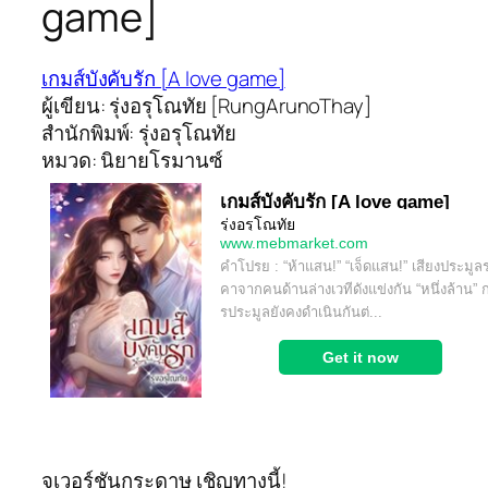
game]
เกมส์บังคับรัก [A love game]
ผู้เขียน: รุ่งอรุโณทัย [RungArunoThay]
สำนักพิมพ์: รุ่งอรุโณทัย
หมวด: นิยายโรมานซ์
จเวอร์ชันกระดาษ เชิญทางนี้!