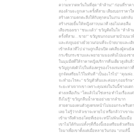
ความหวาดหวั่นในที่สุด “ห้าล้าน!” ก่อนที่ราคา
สองล้านจะถูกเคาะครั้งที่สาม เสียงบอกราคาให
สร้างความตกตะลึงให้กับทุกคนในงาน แต่กลับ
สร้างรอยยิ้มให้หญิงสาวบนเวที เธอไม่เคยลืม
เสียงของเขา “ชนะแล้ว” ขวัญคิดในใจ “ห้าล้า
ครั้งที่สาม…ขาย!” ขวัญชนกถอนสายบัวบนเวท
และส่งจูบอย่างยั่วยวนก่อนที่จะบ้ายบายและเดิ
เข้าหลังเวทีไป ม่านถูกเลื่อนปิด แต่เสียงผู้คนยั
กระซิบกระซาบและพยายามมองหันไปมองชา
ในมุมมืดที่ให้ราคาหญิงบริการคืนเดียวสูงลิบลิ่
ขวัญถูกส่งตัวไปในห้องหรูของโรงแรมหกดาวที
ถูกจัดเตรียมไว้ในทันที “เป็นอะไรไป” “คุณฟ
จะทำอะไรคะ” ขวัญตัวสั่นและค่อยๆ ถอยรักษ
ระยะห่างจากเขา เพราะคุณฟงในวันนี้ช่างแตก
ต่างเหลือเกิน “โตแล้วไม่ใช่เหรอ ทำไมเรื่องแค่น
ถึงไม่รู้” ขวัญกลืนน้ำลายอย่างยากลำบาก
สายตามองคนตัวสูงตรงหน้าไม่ยอมกระพริบต
เลย ไม่รู้ว่ากลัวเขาจะหายไป หรือกลัวว่าเขาจ
เข้ามาถึงตัวเธอโดยที่เธอจะหนีไม่พ้นเงื้อมมือ
เขาไม่ได้กันแน่ทั้งๆที่เรื่องนี้เธอเตรียมตัวเตรีย
ใจมาเพื่อเขาตั้งแต่เมื่อหลายวันก่อน “เกมส์นี้