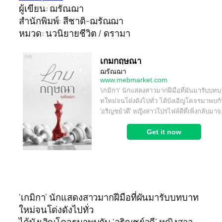
ผู้เขียน: ฌรัณฌา
สำนักพิมพ์: สีชาติ-ฌรัณฌา
หมวด: นวนิยายชีวิต / ดรามา
‘เกมิกา’ นักแสดงสาวมากฝีมือที่ผันมารับบทบาท
ใหม่จนโด่งดังไปทั่ว