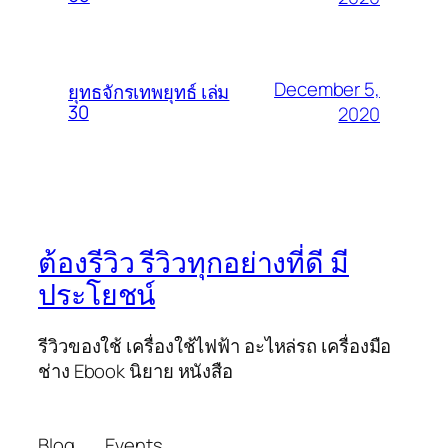
December 5,
ยุทธจักรเทพยุทธ์ เล่ม
30
2020
ต้องรีวิว รีวิวทุกอย่างที่ดี มี
ประโยชน์
รีวิวของใช้ เครื่องใช้ไฟฟ้า อะไหล่รถ เครื่องมือ
ช่าง Ebook นิยาย หนังสือ
Blog
Events