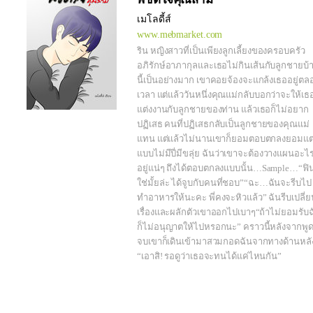
เมโลดี้ส์
www.mebmarket.com
ริน หญิงสาวที่เป็นเพียงลูกเลี้ยงของครอบครัว
อภิรักษ์อาภากุลและเธอไม่กินเส้นกับลูกชายบ้
นี้เป็นอย่างมาก เขาคอยจ้องจะแกล้งเธออยู่ตล
เวลา แต่แล้ววันหนึ่งคุณแม่กลับบอกว่าจะให้เธ
แต่งงานกับลูกชายของท่าน แล้วเธอก็ไม่อยาก
ปฏิเสธ คนที่ปฏิเสธกลับเป็นลูกชายของคุณแม่
แทน แต่แล้วไม่นานเขาก็ยอมตอบตกลงยอมแต
แบบไม่มีปี่มีขลุ่ย ฉันว่าเขาจะต้องวางแผนอะไ
อยู่แน่ๆ ถึงได้ตอบตกลงแบบนั้น…Sample…“ฟิ
ใช่มั้ยล่ะ ได้จูบกับคนที่ชอบ”“ฉะ…ฉันจะรีบไป
ทำอาหารให้นะคะ พี่คงจะหิวแล้ว” ฉันรีบเปลี่ย
เรื่องและผลักตัวเขาออกไปเบาๆ“ถ้าไม่ยอมรับฉ
ก็ไม่อนุญาตให้ไปหรอกนะ” คราวนี้หลังจากพู
จบเขาก็เดินเข้ามาสวมกอดฉันจากทางด้านหลั
“เอาสิ! รอดูว่าเธอจะทนได้แค่ไหนกัน”