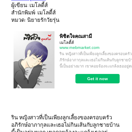
ผู้เขียน: เมโลดี้ส์
สำนักพิมพ์: เมโลดี้ส์
หมวด: นิยายรักวัยรุ่น
ริน หญิงสาวที่เป็นเพียงลูกเลี้ยงของครอบครัว
อภิรักษ์อาภากุลและเธอไม่กินเส้นกับลูกชายบ้าน