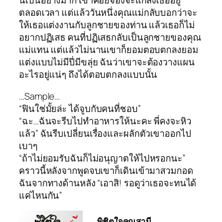
นี้เป็นอย่างมาก เขาคอยจ้องจะแกล้งเธออยู่
ตลอดเวลา แต่แล้ววันหนึ่งคุณแม่กลับบอกว่าจะ
ให้เธอแต่งงานกับลูกชายของท่าน แล้วเธอก็ไม่
อยากปฏิเสธ คนที่ปฏิเสธกลับเป็นลูกชายของคุณ
แม่แทน แต่แล้วไม่นานเขาก็ยอมตอบตกลงยอม
แต่งแบบไม่มีปี่มีขลุ่ย ฉันว่าเขาจะต้องวางแผน
อะไรอยู่แน่ๆ ถึงได้ตอบตกลงแบบนั้น
…Sample…
“ฟินใช่มั้ยล่ะ ได้จูบกับคนที่ชอบ”
“ฉะ…ฉันจะรีบไปทำอาหารให้นะคะ พี่คงจะหิว
แล้ว” ฉันรีบเปลี่ยนเรื่องและผลักตัวเขาออกไป
เบาๆ
“ถ้าไม่ยอมรับฉันก็ไม่อนุญาตให้ไปหรอกนะ”
คราวนี้หลังจากพูดจบเขาก็เดินเข้ามาสวมกอด
ฉันจากทางด้านหลัง “เอาสิ! รอดูว่าเธอจะทนได้
แค่ไหนกัน”
พิชิตใจคุณสามี