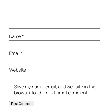
Name
*
Email
*
Website
Save my name, email, and website in this
browser for the next time I comment.