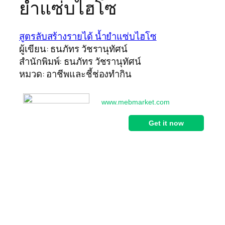
ยำแซ่บไฮโซ
สูตรลับสร้างรายได้ น้ำยำแซ่บไฮโซ
ผู้เขียน: ธนภัทร วัชรานุทัศน์
สำนักพิมพ์: ธนภัทร วัชรานุทัศน์
หมวด: อาชีพและชี้ช่องทำกิน