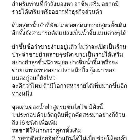
สำหรับท่านที่กำลังมองหา อาชีพเสริม อยากมี
รายได้เสริม หรืออยากทำธุรกิจส่วนตัว
ด้วยสูตรน้ำยำที่พัฒนาต่อยอดมาจากสูตรดั้งเดิม
อีกทั้งยังสามารถดัดแปลงเป็นน้ำจิ้มแบบต่างๆได้
ยำขึ้นชื่อว่าขายง่ายอยู่แล้ว ไม่ว่าจะเปิดเป็นร้าน
ประจำขายยำหลายๆชนิด ขายเป็นรายได้เสริม
อย่างยำลูกชิ้นนึ่ง หมูยอ ย่างจิ้มน้ำจิ้ม หรือจะ
ขายเฉพาะทางอย่างปลาหมึกปิ้ง กุ้งเผา หอย
แมลงภู่อบก็ยังไหว
จะดีกว่าไหม ถ้ามีโอกาสหารายได้เพิ่มมากขึ้นอีก
ทางหนึ่ง
จุดเด่นของน้ำยำสูตรแซ่บไฮโซ มีดังนี้
1. ประกอบด้วยวัตถุดิบที่ถูกคัดสรรมาอย่างถี่ถ้วน
ถึง 16 ชนิด เพื่อเพิ่ม
รสชาติให้มากกว่าสูตรดั้งเดิม
2. รสชาติอร่อยจัดจ้านกินได้ไม่เบื่อ ช่วยให้ลูกค้า