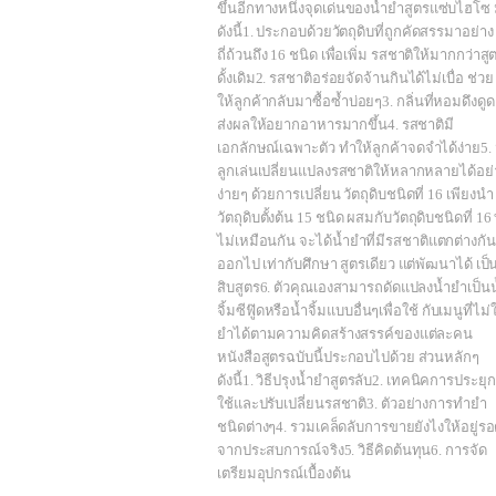
ขึ้นอีกทางหนึ่งจุดเด่นของน้ำยำสูตรแซ่บไฮโซ 
ดังนี้1. ประกอบด้วยวัตถุดิบที่ถูกคัดสรรมาอย่าง
ถี่ถ้วนถึง 16 ชนิด เพื่อเพิ่ม รสชาติให้มากกว่าสู
ดั้งเดิม2. รสชาติอร่อยจัดจ้านกินได้ไม่เบื่อ ช่วย
ให้ลูกค้ากลับมาซื้อซ้ำบ่อยๆ3. กลิ่นที่หอมดึงดูด
ส่งผลให้อยากอาหารมากขึ้น4. รสชาติมี
เอกลักษณ์เฉพาะตัว ทำให้ลูกค้าจดจำได้ง่าย5. 
ลูกเล่นเปลี่ยนแปลงรสชาติให้หลากหลายได้อย่
ง่ายๆ ด้วยการเปลี่ยน วัตถุดิบชนิดที่ 16 เพียงนำ
วัตถุดิบตั้งต้น 15 ชนิด ผสมกับวัตถุดิบชนิดที่ 16 ท
ไม่เหมือนกัน จะได้น้ำยำที่มีรสชาติแตกต่างกัน
ออกไป เท่ากับศึกษา สูตรเดียว แต่พัฒนาได้ เป็
สิบสูตร6. ตัวคุณเองสามารถดัดแปลงน้ำยำเป็นน
จิ้มซีฟู๊ดหรือน้ำจิ้มแบบอื่นๆเพื่อใช้ กับเมนูที่ไม่
ยำได้ตามความคิดสร้างสรรค์ของแต่ละคน
หนังสือสูตรฉบับนี้ประกอบไปด้วย ส่วนหลักๆ
ดังนี้1. วิธีปรุงน้ำยำสูตรลับ2. เทคนิคการประยุก
ใช้และปรับเปลี่ยนรสชาติ3. ตัวอย่างการทำยำ
ชนิดต่างๆ4. รวมเคล็ดลับการขายยังไงให้อยู่ร
จากประสบการณ์จริง5. วิธีคิดต้นทุน6. การจัด
เตรียมอุปกรณ์เบื้องต้น