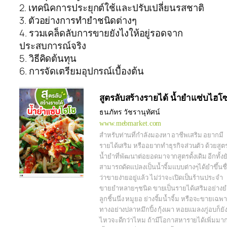
2. เทคนิคการประยุกต์ใช้และปรับเปลี่ยนรสชาติ
3. ตัวอย่างการทำยำชนิดต่างๆ
4. รวมเคล็ดลับการขายยังไงให้อยู่รอดจาก
ประสบการณ์จริง
5. วิธีคิดต้นทุน
6. การจัดเตรียมอุปกรณ์เบื้องต้น
สูตรลับสร้างรายได้ น้ำยำแซ่บไฮโ
ธนภัทร วัชรานุทัศน์
www.mebmarket.com
สำหรับท่านที่กำลังมองหา อาชีพเสริม อยากมี
รายได้เสริม หรืออยากทำธุรกิจส่วนตัว ด้วยสูต
น้ำยำที่พัฒนาต่อยอดมาจากสูตรดั้งเดิม อีกทั้งย
สามารถดัดแปลงเป็นน้ำจิ้มแบบต่างๆได้ยำขึ้นชื
ว่าขายง่ายอยู่แล้ว ไม่ว่าจะเปิดเป็นร้านประจำ
ขายยำหลายๆชนิด ขายเป็นรายได้เสริมอย่างย
ลูกชิ้นนึ่ง หมูยอ ย่างจิ้มน้ำจิ้ม หรือจะขายเฉพ
ทางอย่างปลาหมึกปิ้ง กุ้งเผา หอยแมลงภู่อบก็ยั
ไหวจะดีกว่าไหม ถ้ามีโอกาสหารายได้เพิ่มมา