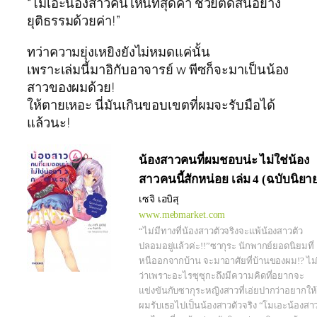
“โมเอะน้องสาวคนไหนที่สุดค้า ช่วยตัดสินอย่าง
ยุติธรรมด้วยค่า!”
ทว่าความยุ่งเหยิงยังไม่หมดแค่นั้น
เพราะเล่มนี้มาอิกับอาจารย์ w พีซก็จะมาเป็นน้อง
สาวของผมด้วย!
ให้ตายเหอะ นี่มันเกินขอบเขตที่ผมจะรับมือได้
แล้วนะ!
น้องสาวคนที่ผมชอบน่ะ ไม่ใช่น้อง
สาวคนนี้สักหน่อย เล่ม 4 (ฉบับนิยา
เซจิ เอบิสุ
www.mebmarket.com
“ไม่มีทางที่น้องสาวตัวจริงจะแพ้น้องสาวตัว
ปลอมอยู่แล้วค่ะ!!”ซากุระ นักพากย์ยอดนิยมที่
หนีออกจากบ้าน จะมาอาศัยที่บ้านของผม!? ไม่ร
ว่าเพราะอะไรซุซุกะถึงมีความคิดที่อยากจะ
แข่งขันกับซากุระหญิงสาวที่เอ่ยปากว่าอยากให้
ผมรับเธอไปเป็นน้องสาวตัวจริง “โมเอะน้องสา