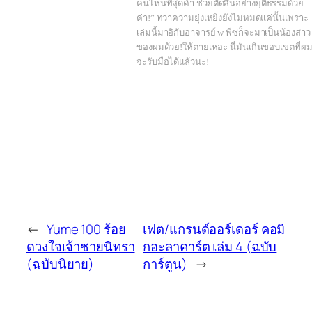
คนไหนที่สุดค้า ช่วยตัดสินอย่างยุติธรรมด้วย
ค่า!” ทว่าความยุ่งเหยิงยังไม่หมดแค่นั้นเพราะ
เล่มนี้มาอิกับอาจารย์ w พีซก็จะมาเป็นน้องสาว
ของผมด้วย!ให้ตายเหอะ นี่มันเกินขอบเขตที่ผ
จะรับมือได้แล้วนะ!
←
Yume 100 ร้อย
เฟต/แกรนด์ออร์เดอร์ คอมิ
ดวงใจเจ้าชายนิทรา
กอะลาคาร์ต เล่ม 4 (ฉบับ
(ฉบับนิยาย)
การ์ตูน)
→