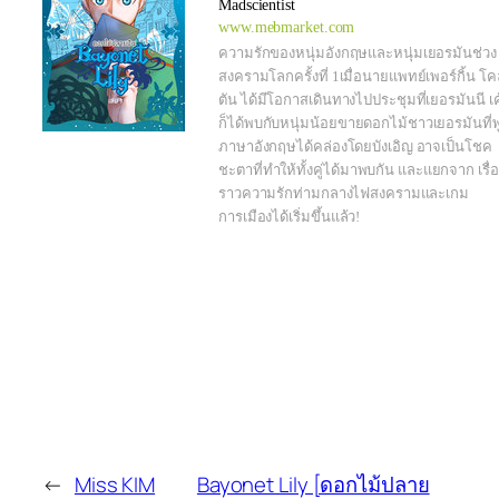
Madscientist
www.mebmarket.com
ความรักของหนุ่มอังกฤษและหนุ่มเยอรมันช่วง
สงครามโลกครั้งที่ 1เมื่อนายแพทย์เพอร์กิ้น โค
ตัน ได้มีโอกาสเดินทางไปประชุมที่เยอรมันนี เค
ก็ได้พบกับหนุ่มน้อยขายดอกไม้ชาวเยอรมันที่พ
ภาษาอังกฤษได้คล่องโดยบังเอิญ อาจเป็นโชค
ชะตาที่ทำให้ทั้งคู่ได้มาพบกัน และแยกจาก เรื่
ราวความรักท่ามกลางไฟสงครามและเกม
การเมืองได้เริ่มขึ้นแล้ว!
←
Miss KIM
Bayonet Lily [ดอกไม้ปลาย