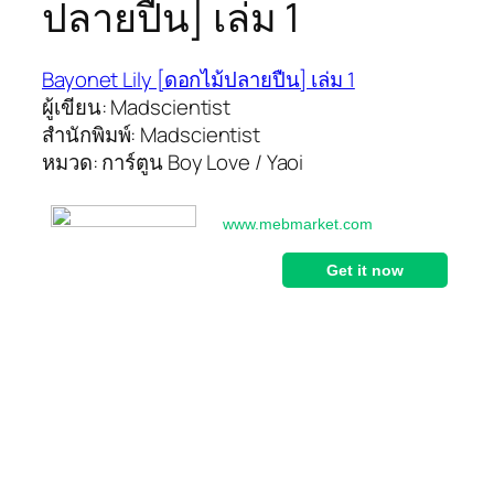
ปลายปืน] เล่ม 1
Bayonet Lily [ดอกไม้ปลายปืน] เล่ม 1
ผู้เขียน: Madscientist
สำนักพิมพ์: Madscientist
หมวด: การ์ตูน Boy Love / Yaoi