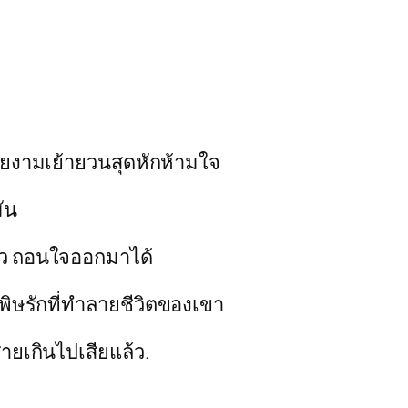
สวยงามเย้ายวนสุดหักห้ามใจ
ัน
ัว ถอนใจออกมาได้
อพิษรักที่ทำลายชีวิตของเขา
สายเกินไปเสียแล้ว.