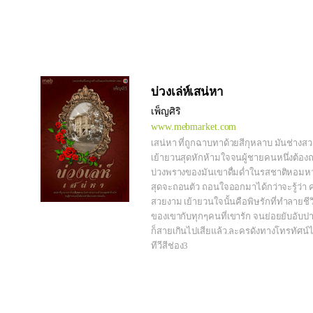
บ่วงเล่ห์เสน่หา
เพ็ญศิริ
www.mebmarket.com
เสน่หา ที่ถูกฉาบทาด้วยสีกุหลาบ มันช่างส
เย้ายวนสุดหักห้ามใจจนผู้ชายคนหนึ่งต้อง
บ่วงพรางของมันเขาดื่มด่ำในรสชาติหอม
สุดจะถอนตัว ถอนใจออกมาได้กว่าจะรู้ว่า
สวยงาม เย้ายวนใจนั้นคือพิษรักที่ทำลายชีว
ของเขากับทุกๆคนที่เขารัก จนย่อยยับอับปา
ก็สายเกินไปเสียแล้ว.ละครดังทางโทรทัศน์
ทีวีสีช่อง3