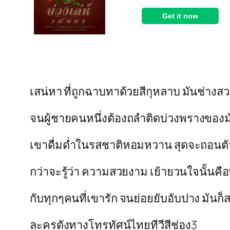
เสน่หา ที่ถูกฉาบทาด้วยสีกุหลาบ มันช่าง
จนผู้ชายคนหนึ่งต้องถลำติดบ่วงพรางของม
เขาดื่มด่ำในรสชาติหอมหวาน สุดจะถอนต
กว่าจะรู้ว่า ความสวยงาม เย้ายวนใจนั้นคื
กับทุกๆคนที่เขารัก จนย่อยยับอับปาง มันก็
ละครดังทางโทรทัศน์ไทยทีวีสีช่อง3