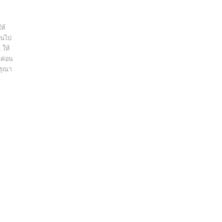
ห้
้านไป
…ให้
าค่อน
รุณา