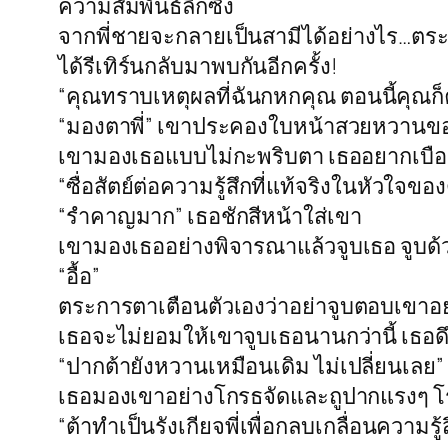
ความสัมพันธ์ลึกซึ้ง
จากพี่ชายจะกลายเป็นสามีได้อย่างไร…ตระกา
ได้รีเทิร์นกลับมาพบกันอีกครั้ง!
“คุณทราบเหตุผลที่ฉันกหกคุณ ตอนนี้คุณก็
“มองตาพี่” เขาประคองใบหน้าสวยหวานขอ
เขามองเธอแบบไม่กะพริบตา เธออยากเบือน
“ซื่อสัตย์ต่อความรู้สึกที่แท้จริงในหัวใจของต้
“รำคาญมาก” เธอชักสีหน้าใส่เขา
เขามองเธออย่างพิจารณาแล้วจูบเธอ จูบด
“อื้อ”
ตระการตาเตือนตัวเองว่าอย่าจูบตอบเขาอย
เธอจะไม่ยอมให้เขาจูบเธอนานกว่านี้ เธอ
“ปากต้ายังหวานเหมือนเดิม ไม่เปลี่ยนเลย”
เธอมองเขาอย่างโกรธจัดและถูปากแรงๆ โรเดอ
“ต้าทำเป็นรังเกียจพี่เพื่อกลบเกลื่อนความรู้ส