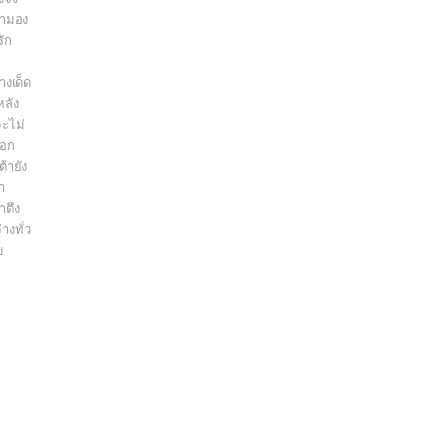
ขามอง
ัก
างเด็ด
หลัง
ะไม่
ออก
้ายัง
า
าตึง
างทั่ว
บ