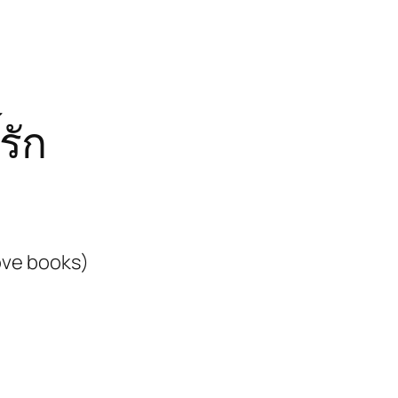
์รัก
Love books)