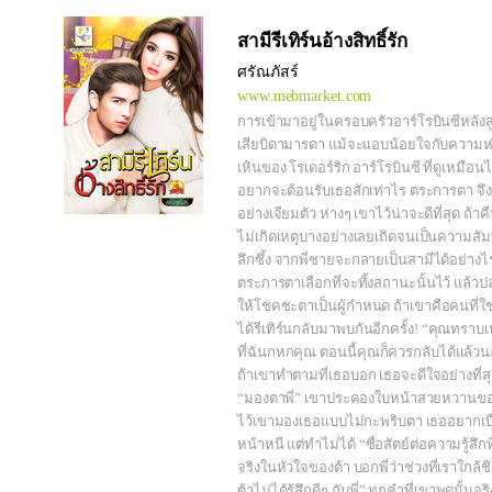
สามีรีเทิร์นอ้างสิทธิ์รัก
ศรัณภัสร์
www.mebmarket.com
การเข้ามาอยู่ในครอบครัวอาร์โรบินซีหลัง
เสียบิดามารดา แม้จะแอบน้อยใจกับความห
เหินของ โรเดอร์ริก อาร์โรบินซี ที่ดูเหมือนไ
อยากจะต้อนรับเธอสักเท่าไร ตระการตา จึงอ
อย่างเจียมตัว ห่างๆ เขาไว้น่าจะดีที่สุด ถ้าคื
ไม่เกิดเหตุบางอย่างเลยเถิดจนเป็นความสัม
ลึกซึ้ง จากพี่ชายจะกลายเป็นสามีได้อย่าง
ตระการตาเลือกที่จะทิ้งสถานะนั้นไว้ แล้วป
ให้โชคชะตาเป็นผู้กำหนด ถ้าเขาคือคนที่ใช่
ได้รีเทิร์นกลับมาพบกันอีกครั้ง! “คุณทราบ
ที่ฉันกหกคุณ ตอนนี้คุณก็ควรกลับได้แล้ว
ถ้าเขาทำตามที่เธอบอก เธอจะดีใจอย่างที่ส
“มองตาพี่” เขาประคองใบหน้าสวยหวานข
ไว้เขามองเธอแบบไม่กะพริบตา เธออยากเบ
หน้าหนี แต่ทำไม่ได้ “ซื่อสัตย์ต่อความรู้สึกท
จริงในหัวใจของต้า บอกพี่ว่าช่วงที่เราใกล้ช
ต้าไม่ได้รู้สึกดีๆ กับพี่” ทุกคำที่เขาพูดนั้นจริ