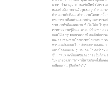
มากๆ “รำคาญมาก” เธอชักสีหน้าใส่เขา เ
เธออย่างพิจารณาแล้วจูบเธอ จูบด้วยความร
ด้วยความคิดถึงและด้วยความโหยหา “อื้อ”
ตระการตาเตือนตัวเองว่าอย่าจูบตอบเขาอย่
ขาด เธอกำมือแน่นมาก เพื่อไม่ให้ยกไปลูบ
เขาตามความรู้สึกและอารมณ์ที่นำพา เธอจ
ยอมให้เขาจูบเธอนานกว่านี้ เธอดึงมือเขา
และถอยห่าง หายใจอย่างเหนื่อยหอบ “ปากต
หวานเหมือนเดิม ไม่เปลี่ยนเลย” เธอมองเข
อย่างโกรธจัดและถูปากแรงๆ โรเดอร์ริกหน้
ขึ้นมาทันที แต่ก็แค่แป๊บเดียว รอยยิ้มก็กระจ่
ใบหน้าของเขา “ต้าทำเป็นรังเกียจพี่เพื่อกล
เกลื่อนความรู้สึกที่แท้จริง”