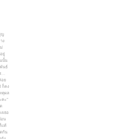
สูญ
่าง
ม่
ยู่
นนั้น
พันธ์
ไร…
ล่อย
 ก็คง
เหตุผล
นะคะ”
ุด
องเธอ
ือน
ี่แท้
ิดกัน
งจัง