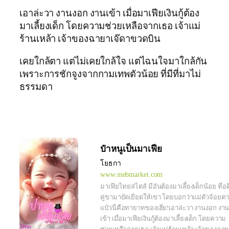
เอาล่ะวา งานงอก งานเข้า เมื่อมาเฟียเงินกู้ต้อง
มาเลี้ยงเด็ก โดยความช่วยเหลือจากเธอ เจ้าแม่
ร้านเหล้า เจ้าของฉายาเจ๊ดาขวดบิน
เคยใกล้ตา แต่ไม่เคยใกล้ใจ แต่ไฉนใจมาใกล้กัน
เพราะการชักจูงจากกามเทพตัวน้อย ที่มีที่มาไม่
ธรรมดา
ป๋าหนูเป็นมาเฟีย
โยธกา
www.mebmarket.com
มาเฟียไทยสไตส์ มีอันต้องมาเลี้ยงเด็กน้อย ที่อด
คู่ขามายัดเยียดให้เขา โดยบอกว่าแม่ตัวจ้อยตา
แป๋วนี่คือทายาทของเฮีย!เอาล่ะวา งานงอก งา
เข้า เมื่อมาเฟียเงินกู้ต้องมาเลี้ยงเด็ก โดยความ