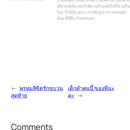
ช่วยเหลือจากเธอ เจ้าแม่ร้านเหล้า เจ้าของฉา
เจ๊ดาขวดบิน เคยใกล้ตา แต่ไม่เคยใกล้ใจ แต่ไ
ใจมาใกล้กัน เพราะการชักจูงจากกามเทพตัว
น้อย ที่มีที่มาไม่ธรรมดา
←
พรหมลิขิตรักขบวน
เด็กดำคนนี้ ของพี่นะ
สุดท้าย
คะ
→
Comments