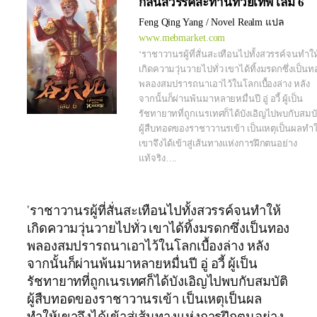
กลืนสวรรค์สะท้านทวยเทพ เล่ม 6
Feng Qing Yang / Novel Realm แปล
www.mebmarket.com
‘ราชาวานรผู้ที่สั่นสะเทือนไปทั้งสวรรค์จนทำให
เกิดความวุ่นวายไปทั่ว เขาได้ทิ้งมรดกซึ่งเป็นท
พลองสมปรารถนาเอาไว้ในโลกเบื้องล่าง หลัง
จากนั้นก็ผ่านพ้นมาหลายหมื่นปี อู่ อวี้ ผู้เป็น
รัชทายาทที่ถูกเนรเทศก็ได้บังเอิญไปพบกับสมบั
ผู้สืบทอดของราชาวานรเข้า เป็นเหตุเป็นผลทำใ
เขาจึงได้เข้าสู่เส้นทางแห่งการฝึกตนอย่าง
แท้จริง….
‘ราชาวานรผู้ที่สั่นสะเทือนไปทั้งสวรรค์จนทำให้
เกิดความวุ่นวายไปทั่ว เขาได้ทิ้งมรดกซึ่งเป็นทอง
พลองสมปรารถนาเอาไว้ในโลกเบื้องล่าง หลัง
จากนั้นก็ผ่านพ้นมาหลายหมื่นปี อู่ อวี้ ผู้เป็น
รัชทายาทที่ถูกเนรเทศก็ได้บังเอิญไปพบกับสมบัติ
ผู้สืบทอดของราชาวานรเข้า เป็นเหตุเป็นผล
ทำให้เขาจึงได้เข้าสู่เส้นทางแห่งการฝึกตนอย่าง