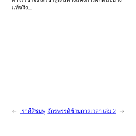
แท้จริง….
←
ราคีสีชมพู
จักรพรรดิข้ามกาลเวลา เล่ม 2
→