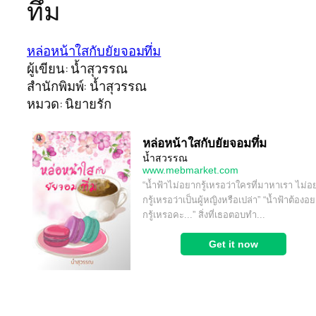
ทึ่ม
หล่อหน้าใสกับยัยจอมทึ่ม
ผู้เขียน: น้ำสุวรรณ
สำนักพิมพ์: น้ำสุวรรณ
หมวด: นิยายรัก