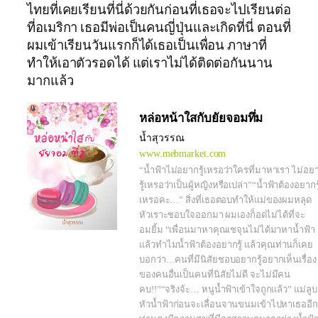
ไทยที่เคยเรียนที่นี่ด้วยกันก่อนที่เธอจะไปเรียนต่อ
ที่อเมริกา เธอมีพ่อเป็นคนญี่ปุ่นและเกิดที่นี่ ตอนที่
ผมเข้าเรียนวันแรกก็ได้เธอเป็นเพื่อน ภาษาที่
ทำให้เอาตัวรอดได้ แต่เราไม่ได้ติดต่อกันนาน
มากแล้ว
หล่อหน้าใสกับยัยจอมทึ่ม
น้ำสุวรรณ
www.mebmarket.com
“น้ำฟ้าไม่อยากรู้เหรอว่าใครที่มาหาเรา ไม่อย
รู้เหรอว่าเป็นผู้หญิงหรือเปล่า”“น้ำฟ้าต้องอยากรู
เหรอคะ…” สิ่งที่เธอตอบทำให้แม่ของผมหลุด
หัวเราะชอบใจออกมา ผมเองก็อดไม่ได้ที่จะ
อมยิ้ม “เพื่อนมาหาคุณเชจุนไม่ได้มาหาน้ำฟ้า
แล้วทำไมน้ำฟ้าต้องอยากรู้ แล้วคุณท่านก็เคย
บอกว่า…คนที่มีนิสัยชอบอยากรู้อยากเห็นเรื่อง
ของคนอื่นเป็นคนที่นิสัยไม่ดี จะไม่มีคน
คบ!!”“จริงจ้ะ… หนูน้ำฟ้าเข้าใจถูกแล้ว” แม่ลูบ
หัวน้ำฟ้าก่อนจะเลื่อนจานขนมเข้าไปหาเธออีก