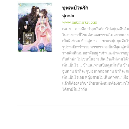
บุพเพป่วนรัก
ฟู่เหม่ย
www.mebmarket.com
เหมย… สาวพีอาร์สุดมั่นต้องไปอยู่ยุคจีน
ในร่างสาวขี้โรคอ่อนแอเพราะไม่อยากตา
เป็นผีเร่ร่อน จ้าวลู่หาน … ชายหนุ่มยุคจี
รูปงามบิดาร่ำรวย มารดาหวงเป็นที่สุด คู่หม
ร่างเดิมที่เหมยอาศัยอยู่ “เจ้าและข้าควรอยู่
กันสักพัก ไม่เช่นนั้นอาจเกิดเรื่องไม่งามได้”
เห็นเป็นไร… ข้าและท่านเป็นคู่หมั้นกัน ข้
จูบท่าน ข้าก็จะจูบ อยากกอดท่าน ข้าก็จะก
เห็นเป็นไรเลย หญิงชายไม่เห็นต่างกัน”เมื่อ
แล้วก็ต้องลุยวิชายั่วยวนทั้งหมดต้องงัดมาใช
ได้สามีในเร็ววัน