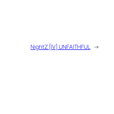
NightZ [IV] UNFAITHFUL
→