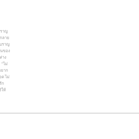
โบราญ
ยกลาย
นโบราญ
ั้นของ
ห่าง
 “ไม่
าอยาก
อด ไม่
รัก
้ให้