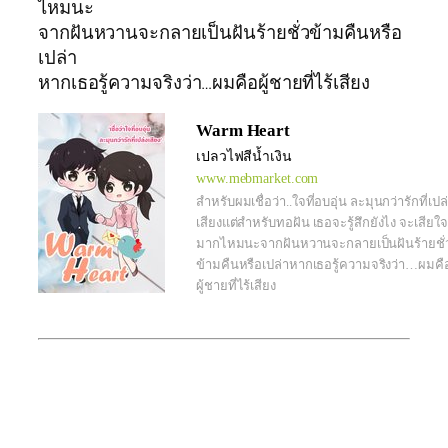
ไหมนะ
จากฝันหวานจะกลายเป็นฝันร้ายชั่วข้ามคืนหรือ
เปล่า
หากเธอรู้ความจริงว่า…ผมคือผู้ชายที่ไร้เสียง
Warm Heart
เปลวไฟสีน้ำเงิน
www.mebmarket.com
สำหรับผมเชื่อว่า..ใจที่อบอุ่น ละมุนกว่ารักที่เปล
เสียงแต่สำหรับทอฝัน เธอจะรู้สึกยังไง จะเสียใจ
มากไหมนะจากฝันหวานจะกลายเป็นฝันร้ายชั่
ข้ามคืนหรือเปล่าหากเธอรู้ความจริงว่า…ผมคื
ผู้ชายที่ไร้เสียง