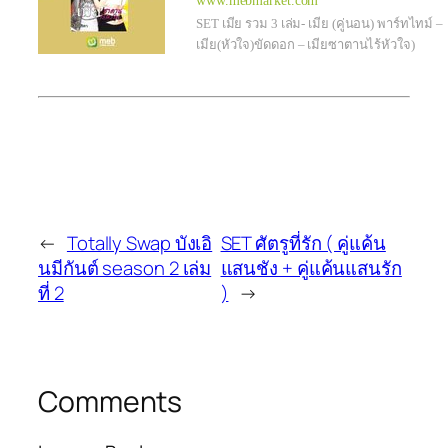
www.mebmarket.com
SET เมีย รวม 3 เล่ม- เมีย (คู่นอน) พาร์ทไทม์ –
เมีย(หัวใจ)ขัดดอก – เมียซาตานไร้หัวใจ)
←
Totally Swap บังเอิ
SET ศัตรูที่รัก ( คู่แค้น
นมีกันต์ season 2 เล่ม
แสนชัง + คู่แค้นแสนรัก
ที่ 2
)
→
Comments