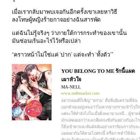
เมื่อเรากลับมาพบเจอกันอีกครั้งเขาเลยหาวิธี
ลงโทษผู้หญิงร้ายกาจอย่างฉันสารพัด
แต่ฉันไม่รู้จริงๆ ว่าภายใต้การกระทำของเขานั้น
มันซ่อนเร้นอะไรไว้หรือเปล่า
“คราวหน้าไม่ใช่แค่ ‘ปาก’ แต่จะทำ ‘ทั้งตัว’”
YOU BELONG TO ME รักนี้แผด
เผาหัวใจ
MA-NELL
www.mebmarket.com
อยากลองดีก็เชิญ”‘คราม’ คือสิ่งอันตรายที่ฉัน
บอกตัวเองอยู่เสมอว่าไม่ควรย่างกรายเข้าไปใก
แต่จะให้ทำยังไงในเมื่อยิ่งพยายามหนี…ผู้ชายที
มักแสดงออกว่าจงเกลียดจงชังกันอย่างกับอะไร
ก็ยิ่งเข้าหาและสัมผัสฉันอย่างเร่าร้อนราวกับจะ
แผดเผากันให้ตายไปตรงนี้ หรือการทำให้ฉัน
สับสนในตัวเขาจะเป็นหนึ่งในวิธีเอาคืนกันล่ะ? ใ