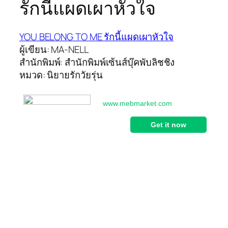
รักนี้แผดเผาหัวใจ
YOU BELONG TO ME รักนี้แผดเผาหัวใจ
ผู้เขียน: MA-NELL
สำนักพิมพ์: สำนักพิมพ์เซ้นส์บุ๊คพับลิชชิง
หมวด: นิยายรักวัยรุ่น