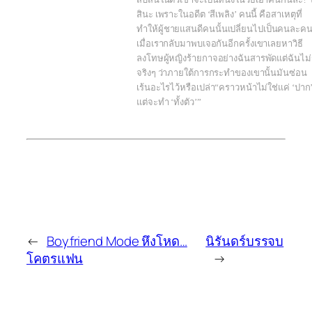
สินะ เพราะในอดีต ‘สีเพลิง’ คนนี้ คือสาเหตุที่
ทำให้ผู้ชายแสนดีคนนั้นเปลี่ยนไปเป็นคนละค
เมื่อเรากลับมาพบเจอกันอีกครั้งเขาเลยหาวิธี
ลงโทษผู้หญิงร้ายกาจอย่างฉันสารพัดแต่ฉันไม่รู
จริงๆ ว่าภายใต้การกระทำของเขานั้นมันซ่อน
เร้นอะไรไว้หรือเปล่า“คราวหน้าไม่ใช่แค่ ‘ปาก
แต่จะทำ ‘ทั้งตัว’”
←
Boyfriend Mode หึงโหด…
นิรันดร์บรรจบ
โคตรแฟน
→