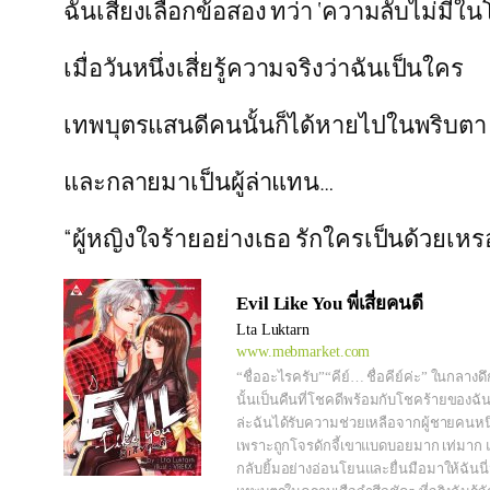
ฉันเสี่ยงเลือกข้อสอง ทว่า ‘ความลับไม่มีใน
เมื่อวันหนึ่งเสี่ยรู้ความจริงว่าฉันเป็นใคร
เทพบุตรแสนดีคนนั้นก็ได้หายไปในพริบตา
และกลายมาเป็นผู้ล่าแทน…
“ผู้หญิงใจร้ายอย่างเธอ รักใครเป็นด้วยเห
Evil Like You พี่เสี่ยคนดี
Lta Luktarn
www.mebmarket.com
“ชื่ออะไรครับ”“คีย์… ชื่อคีย์ค่ะ” ในกลางด
นั้นเป็นคืนที่โชคดีพร้อมกับโชคร้ายของฉั
ล่ะฉันได้รับความช่วยเหลือจากผู้ชายคนหนึ
เพราะถูกโจรดักจี้เขาแบดบอยมาก เท่มาก แ
กลับยิ้มอย่างอ่อนโยนและยื่นมือมาให้ฉันนี่