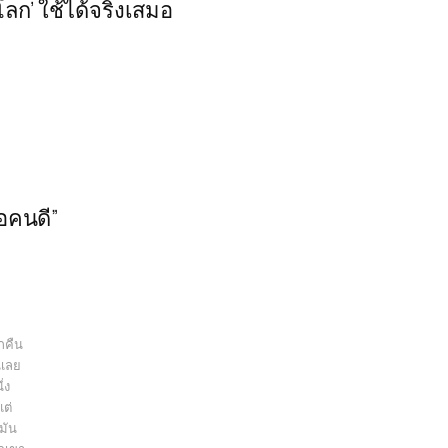
โลก’ ใช้ได้จริงเสมอ
รอคนดี”
ึกคืน
นเลย
่ง
ต่
มัน