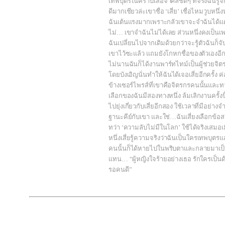
เทพบุตรในคราบเสือจำศีลชัดๆ ที่จริงฉันรู้จ
ดีมากเชียวล่ะเขาชื่อ ‘เสี่ย’ เชื่อไหมวูบหนึ่ง
ฉันเต้นแรงมากเพราะกลัวเขาจะจำฉันได้แต
ไม่… เขาจำฉันไม่ได้เลย ส่วนหนึ่งคงเป็นเ
ฉันเปลี่ยนไปจากเดิมด้วยกว่าจะรู้ตัวฉันก็จั
เขาไว้ซะแล้ว แถมยังโกหกชื่อของตัวเองอีก
ไม่นานฉันก็ได้งานพาร์ทไทม์เป็นผู้ช่วยจิต
โดยบังเอิญนั่นทำให้ฉันได้เจอเสี่ยอีกครั้ง ค
ข้างเซอร์ไพรส์ที่เขาคือจิตรกรคนนั้นและท
เลือกของฉันมีสองทางหนึ่ง ล้มเลิกงานครั้งนี
ไปยุ่งเกี่ยวกับเสี่ยอีกสอง ใช้เวลาที่มีอย่าง
ฐานะคีย์กับเขา และใช่…ฉันเสี่ยงเลือกข้อ
ทว่า ‘ความลับไม่มีในโลก’ ใช้ได้จริงเสมอเม
หนึ่งเสี่ยรู้ความจริงว่าฉันเป็นใครเทพบุตรแ
คนนั้นก็ได้หายไปในพริบตาและกลายมาเป็น
แทน… “ผู้หญิงใจร้ายอย่างเธอ รักใครเป็นด
รอคนดี”