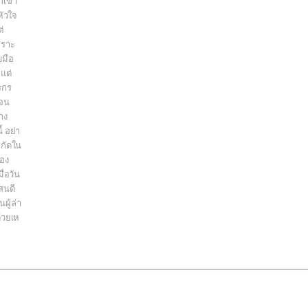
ักเขา
หัวใจ
่
พราะ
บมือ
แต่
รกร
่อน
าง
้ อย่า
จำกัดใน
สอง
ื่อวัน
สนดี
ผู้ล่า
้วยเห