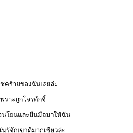
บโชคร้ายของฉันเลยล่ะ
พราะถูกโจรดักจี้
่อนโยนและยื่นมือมาให้ฉัน
ันรู้จักเขาดีมากเชียวล่ะ