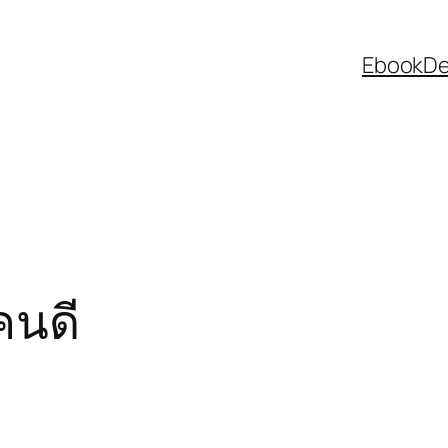
EbookDee
ยคนดี