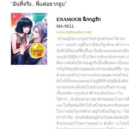
“อันที่จริง… พี่แค่อยากจูบ”
ENAMOUR ฉีกกฎรัก
MA-NELL
www.mebmarket.com
“บ้านอยู่ไหน อายุเท่าไหร่ ลูกเต้าเหล่าใครล่ะ
เรา?” แย่แล้ว อยู่ดีไม่ว่าดีฉันก็ถูกลักพาตัว!กว่
มีสติได้ก็ตอนที่ตื่นขึ้นมาในห้องนอนของคนอื่น
แถมยังได้รู้อีกว่านี่ไม่ใช่การลักพาตัวธรรมดา 
คือการจับฉันใส่กล่องผูกริบบิ้นเพื่อส่งมาเป็นขอ
ขวัญให้คุณพี่ชายสุดหล่อ เจ้าของห้องที่ชื่อ ‘จุน
ต่างหากแต่ไม่ว่าเขาจะเท่และฮอตมากแค่ไหน
ยังไงก็เป็นคนแปลกหน้าอยู่ดีที่สำคัญคือฉันคิดว
เขาแอบแทะเล็มฉันไปแล้วแน่ๆหรือเขาจะอยู่
เบื้องหลังการถูกลักพาตัวของฉันกันนะ? ไม่
ได้การ…ฉันต้องหาทางเอาตัวรอดออกไปจากที่น
และในที่สุดฉันก็ทำได้!แต่โชคชะตากลับเล่นต
ไม่นานฉันก็ถูกส่งตัวมาอยู่กับพี่จุนในฐานะ ‘น้
สาวจำเป็น’ แถมยังต้องอยู่ด้วยกันสองต่อสองอี
ด้วยขอบอกไว้เลยว่าคนอย่าง ‘ตัวเล็ก’ จะไม่หวั