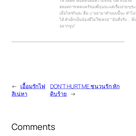
ไหวเด็ดขาดอดทนต่อความหล่อ ใจดี สปอร์ต
ตลอดการเทคแคร์ของพี่จุนน่ะแค่เรื่องง่ายๆ(ซะ
เมื่อไหร่กันล่ะ ฮือ~) “อย่ามาทำเเบบนี้นะ ทำไม่
ได้ ตัวเล็กเป็นน้องพี่ไม่ใช่เหรอ”“อันที่จริง… พี่
อยากจูบ”
←
เอื้อมรักไฟ
DON’T HURT ME ชนวนรัก หัก
สิเน่หา
ดิบร้าย
→
Comments