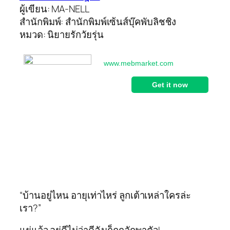
ผู้เขียน: MA-NELL
สำนักพิมพ์: สำนักพิมพ์เซ้นส์บุ๊คพับลิชชิง
หมวด: นิยายรักวัยรุ่น
“บ้านอยู่ไหน อายุเท่าไหร่ ลูกเต้าเหล่าใครล่ะ
เรา?”