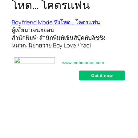
โหด… โคตรแฟน
Boyfriend Mode หึงโหด… โคตรแฟน
ผู้เขียน: เจนฮยอน
สำนักพิมพ์: สำนักพิมพ์เซ้นส์บุ๊คพับลิชชิง
หมวด: นิยายวาย Boy Love / Yaoi