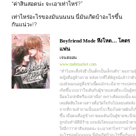
“ค่าสินสอดน่ะ จะเอาเท่าไหร่?”
เท่าไหร่อะไรของมันนนนน นี่มันเกิดบ้าอะไรขึ้น
กันแน่วะ!?
Boyfriend Mode หึงโหด… โคตร
แฟน
เจนฮยอน
www.mebmarket.com
“ทำไมทะลึ่งจังฮึ เป็นเด็กเป็นเล็กแท้ๆ” ผมถามผู
หญิงที่อยู่ข้างกาย หลังจากที่ได้พิสูจน์แล้วว่าตัว
เองยังแมนอยู่คือช่วงนี้ผมมักจะมีอาการแปลก
เกิดขึ้น แบบว่าใจเต้นกับผู้ชายแทนที่จะเป็นผู้ห
นี่ผมไม่ปกติหรือเปล่าเนี่ย! เพราะคิดแบบนั้น ผ
เลยตัดสินใจควงสาวเพื่อวัดใจกันไปเลยแต่หลัง
จากที่ถามคำถามนั้นออกไป เรื่องไม่คาดฝันก็เก
ขึ้น เมื่อคนที่อยู่ข้างกายผมดันเป็นผู้ชายซะนี่!
ถูกมันทำมิดีมิร้าย แถมยังโดนบอกแบบหน้าตา
ใส่อีกว่า“ค่าสินสอดน่ะ จะเอาเท่าไหร่?”เท่าไหร
อะไรของมันนนนน นี่มันเกิดบ้าอะไรขึ้นกันแน่