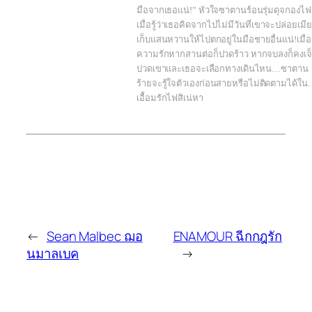
มือจากเธอแน่!” หัวใจซาตานร้อนรุ่มดุจกองไฟ
เมื่อรู้ว่าเธอคิดจากไปไม่มีวันที่เขาจะปล่อยเมีย
เก็บแสนหวานให้ไปตกอยู่ในมือชายอื่นแน่!เมื่อ
ความรักหากสานต่อก็ปวดร้าว หากจบลงก็คงเจ
ปวดเขาและเธอจะเลือกทางเดินไหน…ซาตาน
ร้ายจะรู้ใจตัวเองก่อนสายหรือไม่ติดตามได้ใ
เอื้อมรักไฟสิเน่หา
←
Sean Malbec ฌอ
ENAMOUR ฉีกกฎรัก
นมาลเบค
→