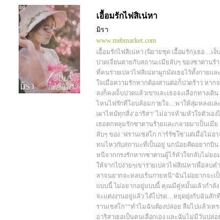
เอื้อมรักไฟสิเน่หา
มิรา
www.mebmarket.com
เอื้อมรักไฟสิเน่หา (นิยายชุด เอื้อมรัก)เธอ…เจ็
ปวดเจียนตายกับสถานะเมียลับๆ ของซาตานร้
ที่คนร่ายเปลวไฟสิเน่หาผูกมัดเธอไว้ทั้งกายแล
ใจเมื่อความรักหากต้องสานต่อก็ปวดร้าว หาก
ลงก็คงเจ็บปวดแล้วเขาและเธอจะเลือกทางเดิน
ไหนไฟรักที่โอบล้อมกายใจ…พาให้ลุ่มหลงแล
เผาไหม้ทุกสิ่ง‘อาริสา’ ไม่อาจห้ามหัวใจตัวเองไ
เธอตกหลุมรักซาตานร้ายและกลายมาเป็นเมีย
ลับๆ ของ ‘ฟรานเชสโก การ์รัซโซ’แต่เมื่อไม่อา
ทนไหวกับสถานะที่เป็นอยู่ นกน้อยคิดอยากบิน
หนีจากกรงรักหากซาตานผู้ไร้หัวใจกลับไม่ยอ
ให้จากไปง่ายๆเขาร่ายเปลวไฟสิเน่หาเพื่อลบค
ลาจนยากจะหลบเร้นกายหนี“ฉันไม่อยากจะเป
แบบนี้ ไม่อยากอยู่แบบนี้ คุณมีคู่หมั้นแล้วกำลัง
จะแต่งงานอยู่แล้ว ได้โปรด…หยุดยุ่งกับฉันสักท
รานเชสโก”“ทำไมฉันต้องปล่อย ลืมไปแล้วเหร
อาริสาเธอเป็นคนเลือกเอง และฉันไม่มีวันปล่อ