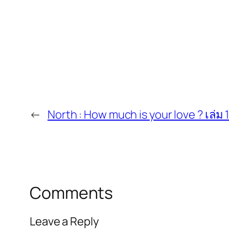
←
North : How much is your love ? เล่ม 
Comments
Leave a Reply