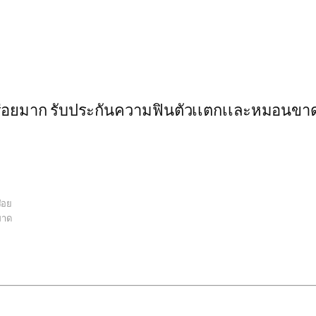
ะอร่อยมาก รับประกันความฟินตัวเเตกเเละหมอนขา
)
่อย
ขาด