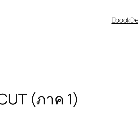
EbookDee
UNCUT (ภาค 1)